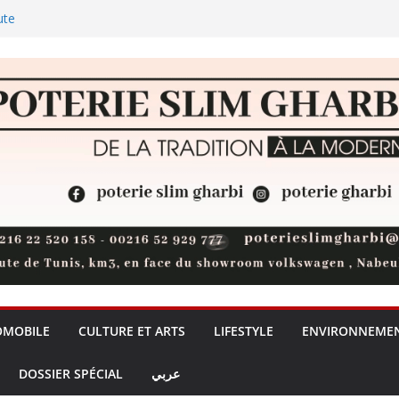
ute
 les palmiers
l: les chants du Club Africain
ublic de Bizerte pour une
nelle, placée sous le signe du
ublic
dre de l’IA: la Tunisie risque-t-
ntaire ?
OMOBILE
CULTURE ET ARTS
LIFESTYLE
ENVIRONNEME
DOSSIER SPÉCIAL
عربي