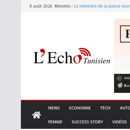
Passer
Récents :
Le ministère de la Justice recr
8 août 2026
au
Sousse : le charançon menace
Festival International de Nabeu
contenu
s’élèvent en symphonie
Amine Boudchart retrouve le p
expérience musicale exception
partage entre l’artiste et son p
L’Union européenne durcit le ca
elle de rater le virage régleme
NEWS
ECONOMIE
TECH
AUT
FEMME
SUCCESS STORY
VIDÉOS