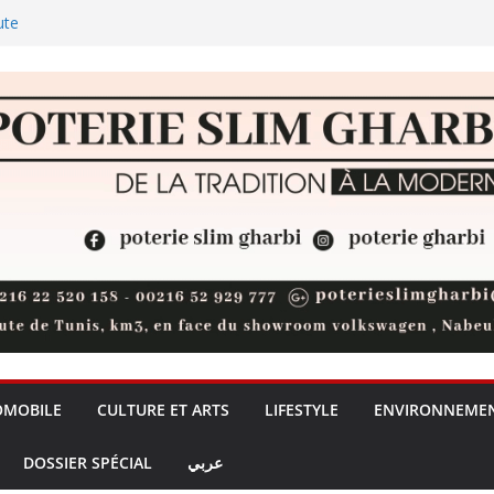
ute
 les palmiers
l: les chants du Club Africain
ublic de Bizerte pour une
nelle, placée sous le signe du
ublic
dre de l’IA: la Tunisie risque-t-
ntaire ?
OMOBILE
CULTURE ET ARTS
LIFESTYLE
ENVIRONNEME
DOSSIER SPÉCIAL
عربي