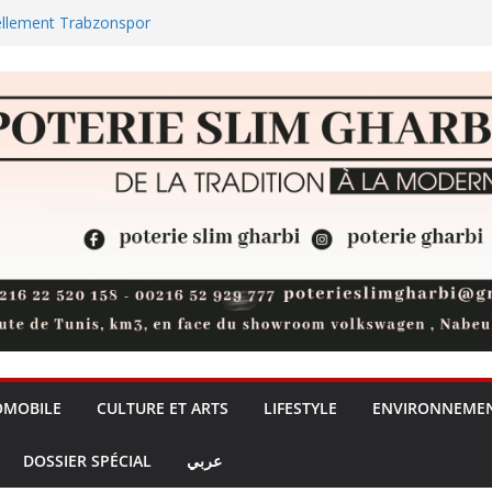
ellement Trabzonspor
ul : la jeunesse nabeulienne
universités privées, un débat sur
de la formation + (Vidéo)
t 73 % des réserves de pommes
des plages et des zones
OMOBILE
CULTURE ET ARTS
LIFESTYLE
ENVIRONNEME
DOSSIER SPÉCIAL
عربي