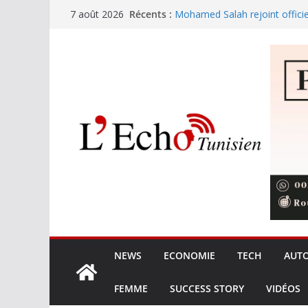
Passer
Récents :
Mohamed Salah rejoint offici
7 août 2026
au
Festival international de Nabe
trouve sa voix avec Kaso !
contenu
L’Ordre des ingénieurs et les 
les prérogatives et la qualité 
Les opérateurs privés gèren
de terre
8,425 MDT pour le nettoyage 
touristiques en haute saison
NEWS
ECONOMIE
TECH
AUT
FEMME
SUCCESS STORY
VIDÉOS