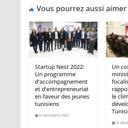
Vous pourrez aussi aimer
Startup Nest 2022:
Un co
Un programme
minist
d’accompagnement
focali
et d’entrepreneuriat
rappo
en faveur des jeunes
le cli
tunisiens
dével
Tunisi
16 décembre 2022
16 déc