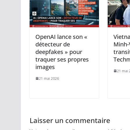
OpenAI lance son «
Vietn
détecteur de
Minh-V
deepfakes » pour
transi
traquer ses propres
Techm
images
21 mai 
21 mai 2026
Laisser un commentaire