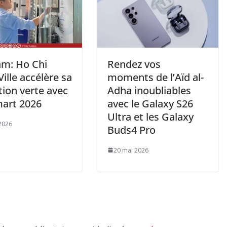
am: Ho Chi
Rendez vos
ille accélère sa
moments de l’Aïd al-
tion verte avec
Adha inoubliables
art 2026
avec le Galaxy S26
Ultra et les Galaxy
2026
Buds4 Pro
20 mai 2026