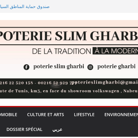
ellement Trabzonspor
 de dattes atteignent 854,4 MDT
éaffirme la fermeté de l’État
 pour rééquilibrer les flux
OMOBILE
CULTURE ET ARTS
LIFESTYLE
ENVIRONNEME
DOSSIER SPÉCIAL
عربي