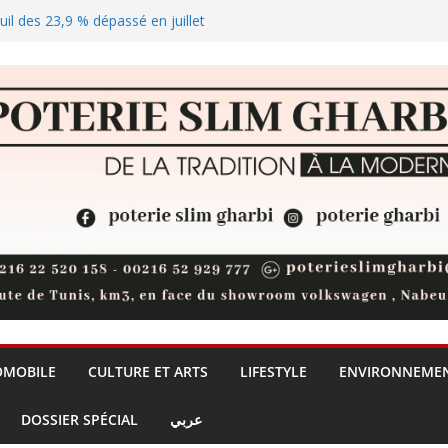
euil des 23,9 % dépassé en juillet
lus de visa Schengen pour les
catégories nécessiteuses
solaire qui joue les arbitres sur
rprise du moniteur gaming
OMOBILE
CULTURE ET ARTS
LIFESTYLE
ENVIRONNEME
DOSSIER SPÉCIAL
عربي