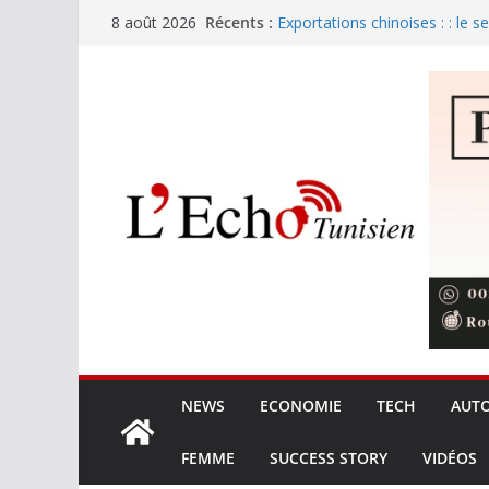
Passer
Récents :
Exportations chinoises : : le s
8 août 2026
au
Sans passeport biométrique, p
voyageurs de ce pays arabe
contenu
Tunisie : 280 dinars pour les 
Zendure et Sobry : la batterie 
le marché de l’électricité
Xiaomi G34WQi : Le retour su
ultrawide à 300 €
NEWS
ECONOMIE
TECH
AUT
FEMME
SUCCESS STORY
VIDÉOS