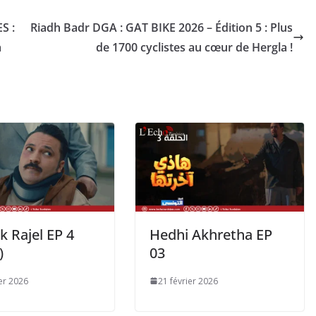
S :
Riadh Badr DGA : GAT BIKE 2026 – Édition 5 : Plus
a
de 1700 cyclistes au cœur de Hergla !
k Rajel EP 4
Hedhi Akhretha EP
)
03
ier 2026
21 février 2026