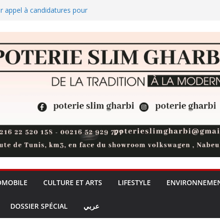
 appel à candidatures pour
ienne de crowdlending
iterranée : quand la pollution
imatiques
en Khalil Ayari rejoint
0 fournitures scolaires en
OMOBILE
CULTURE ET ARTS
LIFESTYLE
ENVIRONNEME
DOSSIER SPÉCIAL
عربي