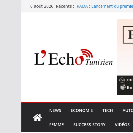
Passer
Récents :
IRADA : Lancement du premier
6 août 2026
au
concevoir la plateforme tunis
L’empreinte carbone de la Méd
contenu
dicte les nouvelles normes cl
Mercato : l’international tunisi
Dunkerque pour trois ans
Saisie et destruction de 32 00
Tunisie
Le marché de l’or ralentit
NEWS
ECONOMIE
TECH
AUT
FEMME
SUCCESS STORY
VIDÉOS