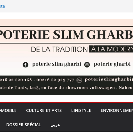
ute
 les palmiers
l: les chants du Club Africain
ublic de Bizerte pour une
nelle, placée sous le signe du
ublic
dre de l’IA: la Tunisie risque-t-
ntaire ?
OMOBILE
CULTURE ET ARTS
LIFESTYLE
ENVIRONNEME
DOSSIER SPÉCIAL
عربي