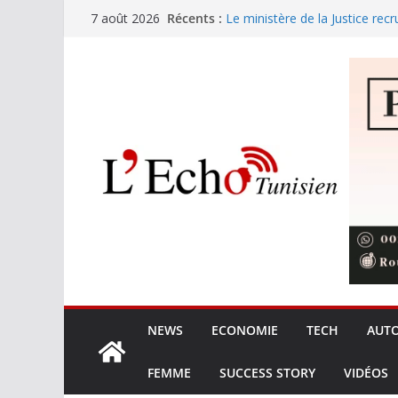
Passer
Récents :
Le ministère de la Justice recr
7 août 2026
au
Sousse : le charançon menace
Festival International de Nabeu
contenu
s’élèvent en symphonie
Amine Boudchart retrouve le p
expérience musicale exception
partage entre l’artiste et son p
L’Union européenne durcit le ca
elle de rater le virage régleme
NEWS
ECONOMIE
TECH
AUT
FEMME
SUCCESS STORY
VIDÉOS