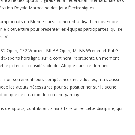
fricaine des Sports Digitaux et la Fédération Internationale des
dération Royale Marocaine des Jeux Électroniques.
 Championnats du Monde qui se tiendront à Riyad en novembre
ie d’ouverture pour présenter les équipes participantes, qui se
d V.
ies : CS2 Open, CS2 Women, MLBB Open, MLBB Women et PubG
d’e-sports hors ligne sur le continent, représente un moment
 et le potentiel considérable de l’Afrique dans ce domaine.
rer non seulement leurs compétences individuelles, mais aussi
ossède les atouts nécessaires pour se positionner sur la scène
ition que de création de contenu gaming.
d’e-sports, contribuant ainsi à faire briller cette discipline, qui