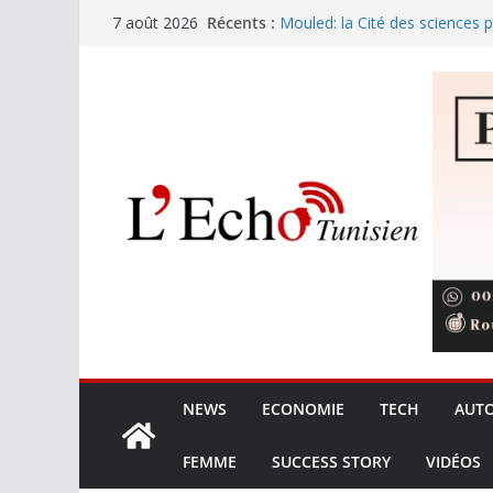
Passer
Récents :
Mouled: la Cité des sciences 
7 août 2026
au
pour 2026
Le ministère de la Justice recr
contenu
Chine: vers des panneaux sola
bouleverser les coûts de fabri
TSMC stocke 1 Md$ de puces 
menace-t-elle les iPhone 18 P
ANPE: La transformation numé
performance écologique
NEWS
ECONOMIE
TECH
AUT
FEMME
SUCCESS STORY
VIDÉOS