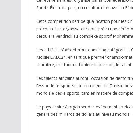
Cet événement est organisé par la Confédération A
Sports Électroniques, en collaboration avec la Fé
Cette compétition sert de qualification pour les
prochain. Les organisateurs ont prévu une cérémon
déroulera vendredi au complexe sportif Mohamme
Les athlètes s’affronteront dans cinq catégor
Mobile.L’AEC24, en tant que premier championnat 
charnière, mettant en lumière la passion, le talent
Les talents africains auront l’occasion de démont
l’essor de l’e-sport sur le continent. La Tunisie p
mondiale des e-sports, tant en matière de compét
Le pays aspire à organiser des événements africains 
génère des milliards de dollars au niveau mondial.