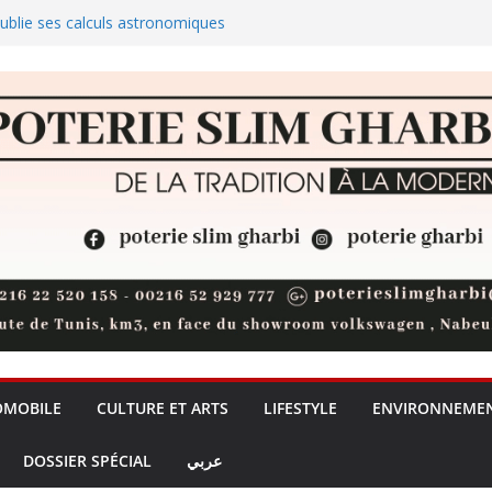
publie ses calculs astronomiques
ute
ires plus efficaces sans
cation
A20 Pro : la pénurie de DRAM
ro ?
rique au service de la
OMOBILE
CULTURE ET ARTS
LIFESTYLE
ENVIRONNEME
DOSSIER SPÉCIAL
عربي