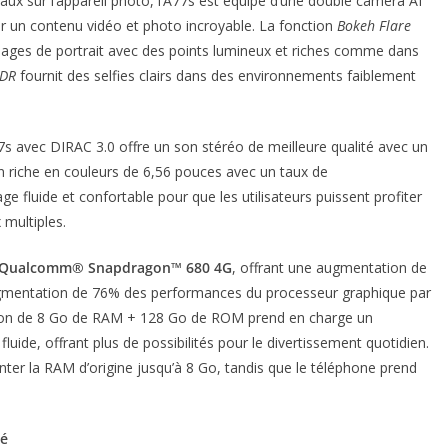
x sur l’appareil photo, l’A77s est équipé d’une double caméra AI
r un contenu vidéo et photo incroyable. La fonction
Bokeh Flare
mages de portrait avec des points lumineux et riches comme dans
HDR
fournit des selfies clairs dans des environnements faiblement
77s avec DIRAC 3.0 offre un son stéréo de meilleure qualité avec un
an riche en couleurs de 6,56 pouces avec un taux de
ge fluide et confortable pour que les utilisateurs puissent profiter
 multiples.
Qualcomm® Snapdragon™ 680 4G
, offrant une augmentation de
mentation de 76% des performances du processeur graphique par
ation de 8 Go de RAM + 128 Go de ROM prend en charge un
luide, offrant plus de possibilités pour le divertissement quotidien.
er la RAM d’origine jusqu’à 8 Go, tandis que le téléphone prend
ité