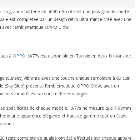
t la grande batterie de 5000mAh offrent une plus grande liberté
bale est complétée par un design rétro ultra-mince créé avec une
 ou avec l’emblématique OPPO Glow.
iques à
OPPO
, l’A77s est disponible en Tunisie en deux finitions de
ge (Sunset) vibrante avec une touche unique semblable à du cuir
èle (Sky Blue) présente l’emblématique OPPO Glow, avec un
uleurs lorsqu’il est vu sous différents angles.
n les spécificités de chaque modèle, l’A77s ne mesure que 7,99mm
éphone une apparence élégante et haut de gamme tout en étant
uations.
 320 tests complets de qualité ont été effectués sur chaque appareil