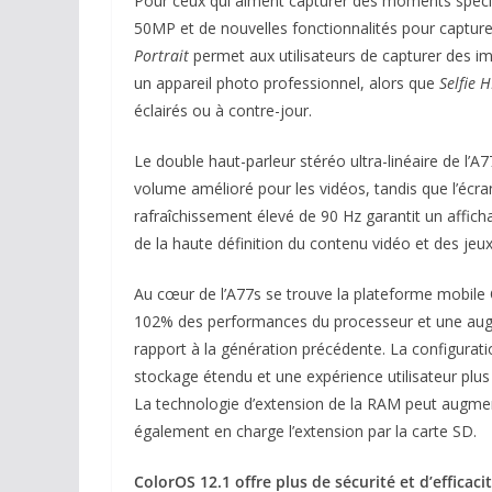
Pour ceux qui aiment capturer des moments spéciau
50MP et de nouvelles fonctionnalités pour capture
Portrait
permet aux utilisateurs de capturer des i
un appareil photo professionnel, alors que
Selfie 
éclairés ou à contre-jour.
Le double haut-parleur stéréo ultra-linéaire de l’A
volume amélioré pour les vidéos, tandis que l’écr
rafraîchissement élevé de 90 Hz garantit un afficha
de la haute définition du contenu vidéo et des jeux
Au cœur de l’A77s se trouve la plateforme mobile
102% des performances du processeur et une aug
rapport à la génération précédente. La configur
stockage étendu et une expérience utilisateur plus f
La technologie d’extension de la RAM peut augment
également en charge l’extension par la carte SD.
ColorOS 12.1 offre plus de sécurité et d’efficac