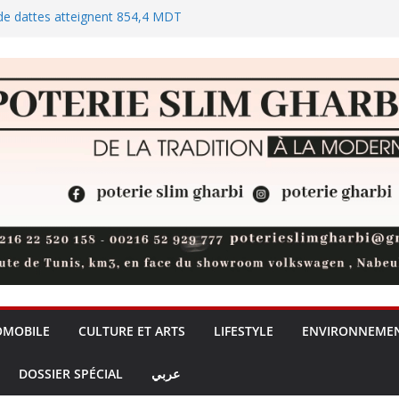
 de dattes atteignent 854,4 MDT
universités privées, un débat sur
de la formation + (Vidéo)
t 73 % des réserves de pommes
des plages et des zones
ellement Trabzonspor
OMOBILE
CULTURE ET ARTS
LIFESTYLE
ENVIRONNEME
DOSSIER SPÉCIAL
عربي