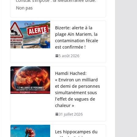
constat s’impose : la Méditerranée brûle.
Non pas
Bizerte: alerte à la
plage Aïn Mariem, la
contamination fécale
est confirmée !
5 août 2026
Hamdi Hached:
« Environ un milliard
et demi de personnes
simultanément sous
l’effet de vagues de
chaleur »
31 juillet 2026
Les hippocampes du