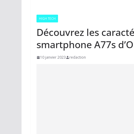
HIGH TECH
Découvrez les caract
smartphone A77s d’
10 janvier 2023
redaction