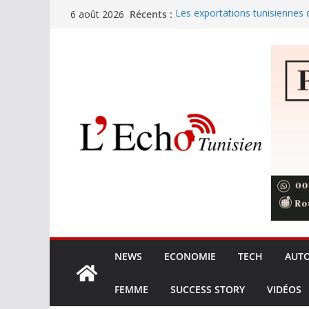
Passer
Récents :
Les exportations tunisiennes
6 août 2026
au
L’Ordre des ingénieurs et les 
les prérogatives et la qualité 
contenu
Les opérateurs privés gèren
de terre
8,425 MDT pour le nettoyage 
touristiques en haute saison
Mohamed Salah rejoint offici
NEWS
ECONOMIE
TECH
AUT
FEMME
SUCCESS STORY
VIDÉOS