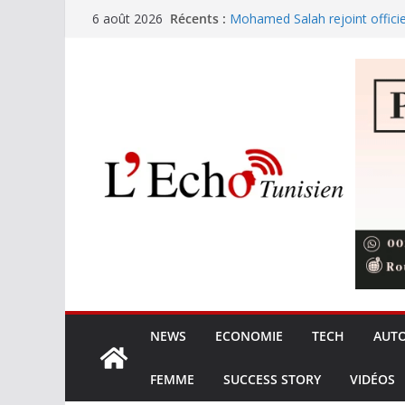
Passer
Récents :
Mohamed Salah rejoint offici
6 août 2026
au
Festival international de Nabe
trouve sa voix avec Kaso !
contenu
L’Ordre des ingénieurs et les 
les prérogatives et la qualité 
Les opérateurs privés gèren
de terre
8,425 MDT pour le nettoyage 
touristiques en haute saison
NEWS
ECONOMIE
TECH
AUT
FEMME
SUCCESS STORY
VIDÉOS