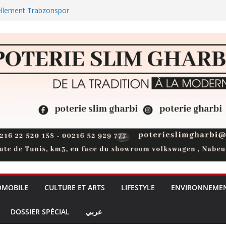
ellement Trabzonspor
ul : la jeunesse nabeulienne
universités privées, un débat sur
de la formation + (Vidéo)
t 73 % des réserves de pommes
des plages et des zones
OMOBILE
CULTURE ET ARTS
LIFESTYLE
ENVIRONNEME
DOSSIER SPÉCIAL
عربي