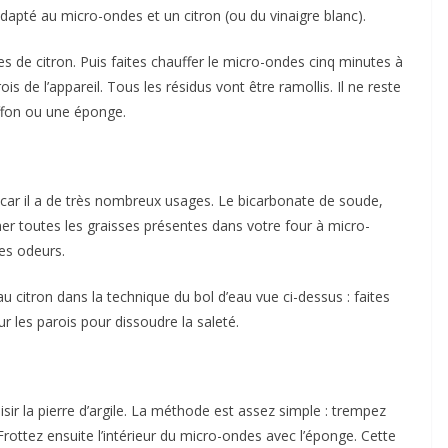
 adapté au micro-ondes et un citron (ou du vinaigre blanc).
es de citron. Puis faites chauffer le micro-ondes cinq minutes à
is de l’appareil. Tous les résidus vont être ramollis. Il ne reste
iffon ou une éponge.
e car il a de très nombreux usages. Le bicarbonate de soude,
er toutes les graisses présentes dans votre four à micro-
es odeurs.
u citron dans la technique du bol d’eau vue ci-dessus : faites
ur les parois pour dissoudre la saleté.
ir la pierre d’argile. La méthode est assez simple : trempez
 Frottez ensuite l’intérieur du micro-ondes avec l’éponge. Cette