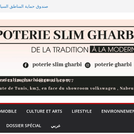
ellement Trabzonspor
 de dattes atteignent 854,4 MDT
éaffirme la fermeté de l’État
 pour rééquilibrer les flux
OMOBILE
CULTURE ET ARTS
LIFESTYLE
ENVIRONNEME
DOSSIER SPÉCIAL
عربي