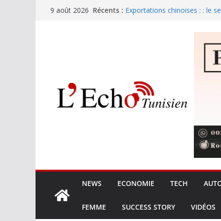
Passer
Récents :
Exportations chinoises : : le s
9 août 2026
au
Sans passeport biométrique, p
voyageurs de ce pays arabe
contenu
Tunisie : 280 dinars pour les 
Zendure et Sobry : la batterie 
le marché de l’électricité
Xiaomi G34WQi : Le retour su
ultrawide à 300 €
NEWS
ECONOMIE
TECH
AUT
FEMME
SUCCESS STORY
VIDÉOS