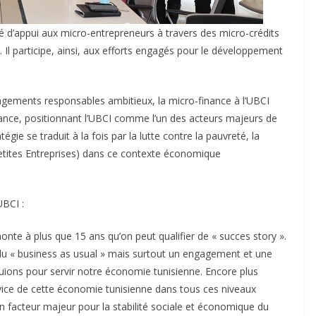
ité d’appui aux micro-entrepreneurs à travers des micro-crédits
s. Il participe, ainsi, aux efforts engagés pour le développement
agements responsables ambitieux, la micro-finance à l’UBCI
sance, positionnant l’UBCI comme l’un des acteurs majeurs de
égie se traduit à la fois par la lutte contre la pauvreté, la
Petites Entreprises) dans ce contexte économique
BCI :
nte à plus que 15 ans qu’on peut qualifier de « succes story ».
du « business as usual » mais surtout un engagement et une
tuions pour servir notre économie tunisienne. Encore plus
ervice de cette économie tunisienne dans tous ces niveaux
un facteur majeur pour la stabilité sociale et économique du