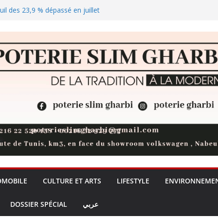
euil des 23,9 % dépassé en juillet
lus de visa Schengen pour les
catégories nécessiteuses
solaire qui joue les arbitres sur
rprise du moniteur gaming
OMOBILE
CULTURE ET ARTS
LIFESTYLE
ENVIRONNEME
DOSSIER SPÉCIAL
عربي