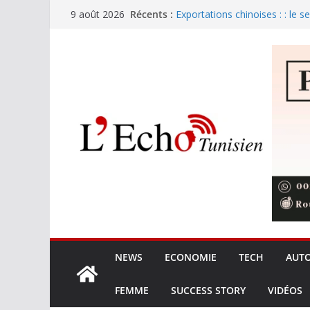
Passer
Récents :
Exportations chinoises : : le s
9 août 2026
au
Sans passeport biométrique, p
voyageurs de ce pays arabe
contenu
Tunisie : 280 dinars pour les 
Zendure et Sobry : la batterie 
le marché de l’électricité
Xiaomi G34WQi : Le retour su
ultrawide à 300 €
NEWS
ECONOMIE
TECH
AUT
FEMME
SUCCESS STORY
VIDÉOS