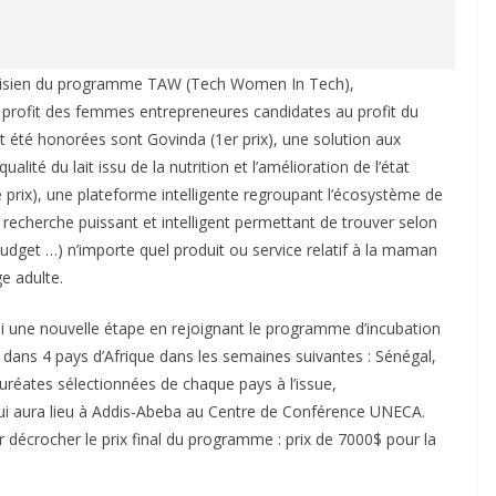
unisien du programme TAW (Tech Women In Tech),
 profit des femmes entrepreneures candidates au profit du
 été honorées sont Govinda (1er prix), une solution aux
ualité du lait issu de la nutrition et l’amélioration de l’état
 prix), une plateforme intelligente regroupant l’écosystème de
echerche puissant et intelligent permettant de trouver selon
, budget …) n’importe quel produit ou service relatif à la maman
ge adulte.
hi une nouvelle étape en rejoignant le programme d’incubation
 dans 4 pays d’Afrique dans les semaines suivantes : Sénégal,
lauréates sélectionnées de chaque pays à l’issue,
qui aura lieu à Addis-Abeba au Centre de Conférence UNECA.
r décrocher le prix final du programme : prix de 7000$ pour la