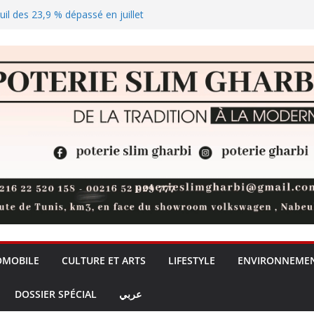
euil des 23,9 % dépassé en juillet
lus de visa Schengen pour les
catégories nécessiteuses
solaire qui joue les arbitres sur
rprise du moniteur gaming
OMOBILE
CULTURE ET ARTS
LIFESTYLE
ENVIRONNEME
DOSSIER SPÉCIAL
عربي