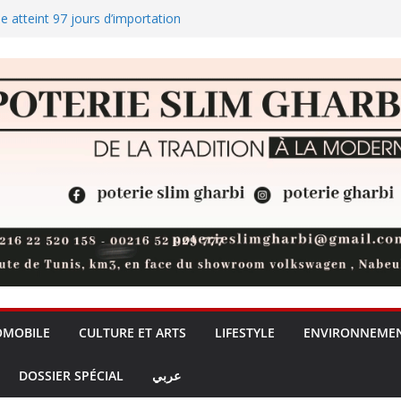
ie atteint 97 jours d’importation
rique au service de la
publie ses calculs astronomiques
 Hamdi rejoint la finale du
ints, les investisseurs restent
OMOBILE
CULTURE ET ARTS
LIFESTYLE
ENVIRONNEME
DOSSIER SPÉCIAL
عربي