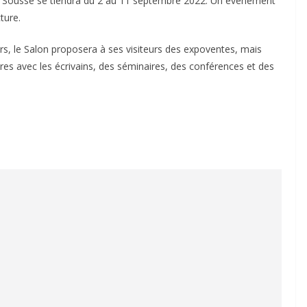
de Sousse se tiendra du 2 au 11 septembre 2022. Un événement
ture.
ours, le Salon proposera à ses visiteurs des expoventes, mais
es avec les écrivains, des séminaires, des conférences et des