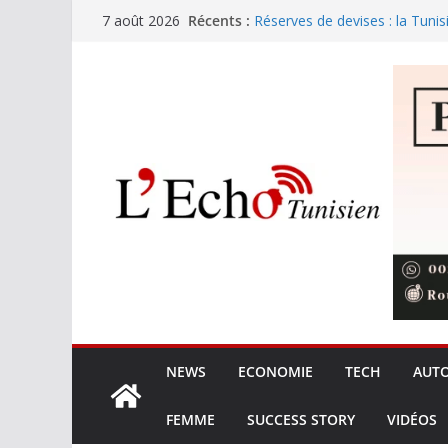
Passer
Récents :
Réserves de devises : la Tunis
7 août 2026
au
au 6 août
ANPE: La transformation numé
contenu
performance écologique
Mouled: la Cité des sciences 
pour 2026
Mondiaux U20 : Mohamed Ali El
3000m steeple
Le Tunindex sous les 20 120 po
en retrait
NEWS
ECONOMIE
TECH
AUT
FEMME
SUCCESS STORY
VIDÉOS