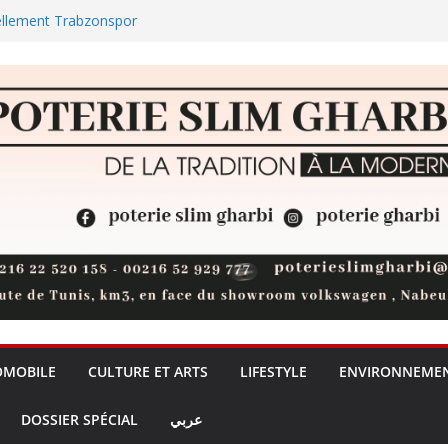
ellement Trabzonspor
ul : la jeunesse nabeulienne
universités privées, un débat sur
de la formation + (Vidéo)
t 73 % des réserves de pommes
des plages et des zones
OMOBILE
CULTURE ET ARTS
LIFESTYLE
ENVIRONNEME
DOSSIER SPÉCIAL
عربي