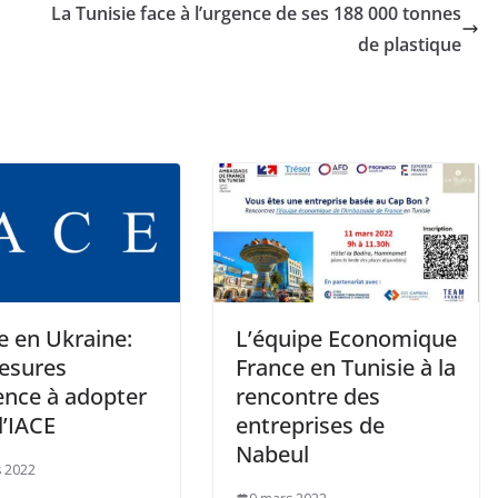
La Tunisie face à l’urgence de ses 188 000 tonnes
de plastique
e en Ukraine:
L’équipe Economique
esures
France en Tunisie à la
ence à adopter
rencontre des
l’IACE
entreprises de
Nabeul
 2022