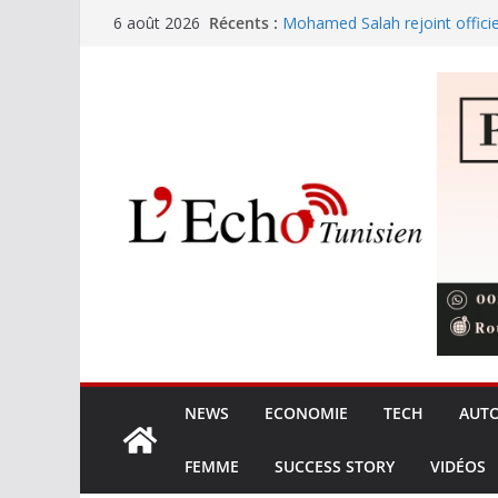
Passer
Récents :
Mohamed Salah rejoint offici
6 août 2026
au
Festival international de Nabe
trouve sa voix avec Kaso !
contenu
L’Ordre des ingénieurs et les 
les prérogatives et la qualité 
Les opérateurs privés gèren
de terre
8,425 MDT pour le nettoyage 
touristiques en haute saison
NEWS
ECONOMIE
TECH
AUT
FEMME
SUCCESS STORY
VIDÉOS