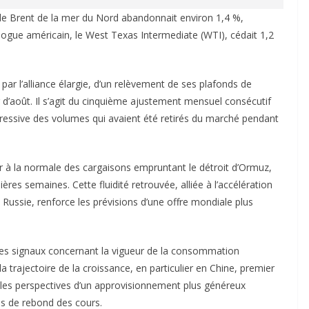
 de Brent de la mer du Nord abandonnait environ 1,4 %,
logue américain, le West Texas Intermediate (WTI), cédait 1,2
ar l’alliance élargie, d’un relèvement de ses plafonds de
 d’août. Il s’agit du cinquième ajustement mensuel consécutif
ressive des volumes qui avaient été retirés du marché pendant
ur à la normale des cargaisons empruntant le détroit d’Ormuz,
ières semaines. Cette fluidité retrouvée, alliée à l’accélération
Russie, renforce les prévisions d’une offre mondiale plus
des signaux concernant la vigueur de la consommation
la trajectoire de la croissance, en particulier en Chine, premier
, les perspectives d’un approvisionnement plus généreux
és de rebond des cours.