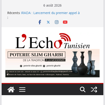
Passer
6 août 2026
au
Récents
IRADA : Lancement du premier appel à
contenu
:
candidatures pour concevoir la plateforme
tunisienne de crowdlending
L’empreinte carbone de la Méditerranée : quand la
pollution dicte les nouvelles normes climatiques
Mercato : l’international tunisien Khalil Ayari rejoint
Dunkerque pour trois ans
Saisie et destruction de 32 000 fournitures
scolaires en Tunisie
Le marché de l’or ralentit