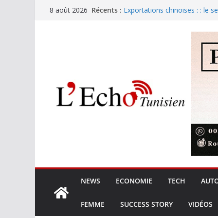
Passer
Récents :
Exportations chinoises : : le s
8 août 2026
au
Sans passeport biométrique, p
voyageurs de ce pays arabe
contenu
Tunisie : 280 dinars pour les 
Zendure et Sobry : la batterie 
le marché de l’électricité
Xiaomi G34WQi : Le retour su
ultrawide à 300 €
NEWS
ECONOMIE
TECH
AUT
FEMME
SUCCESS STORY
VIDÉOS