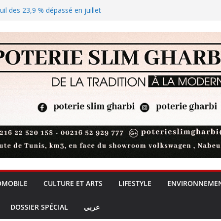
euil des 23,9 % dépassé en juillet
lus de visa Schengen pour les
catégories nécessiteuses
solaire qui joue les arbitres sur
rprise du moniteur gaming
OMOBILE
CULTURE ET ARTS
LIFESTYLE
ENVIRONNEME
DOSSIER SPÉCIAL
عربي