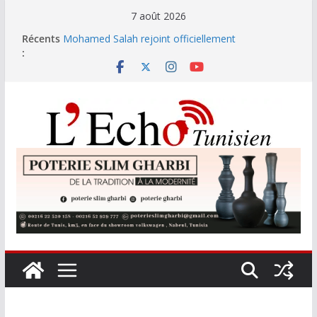
Passer
7 août 2026
au
Récents
Mohamed Salah rejoint officiellement
contenu
:
Trabzonspor
Festival international de Nabeul : la jeunesse
nabeulienne trouve sa voix avec Kaso !
L’Ordre des ingénieurs et les universités privées,
un débat sur les prérogatives et la qualité de la
formation + (Vidéo)
Les opérateurs privés gèrent 73 % des réserves de
pommes de terre
8,425 MDT pour le nettoyage des plages et des
zones touristiques en haute saison