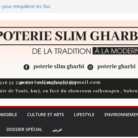
 pour rééquilibrer les flux
des plages et des zones
ellement Trabzonspor
 de dattes atteignent 854,4 MDT
éaffirme la fermeté de l’État
OMOBILE
CULTURE ET ARTS
LIFESTYLE
ENVIRONNEME
DOSSIER SPÉCIAL
عربي