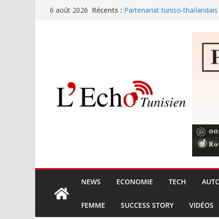
Passer
Récents :
Partenariat tuniso-thaïlandais :
6 août 2026
au
commerciaux
8,425 MDT pour le nettoyage 
contenu
touristiques en haute saison
Mohamed Salah rejoint offici
Les exportations tunisiennes
Fonds détournés : Kaïs Saïed r
NEWS
ECONOMIE
TECH
AUT
FEMME
SUCCESS STORY
VIDÉOS