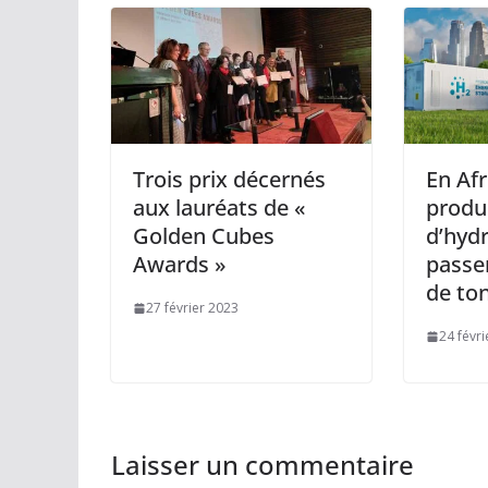
Trois prix décernés
En Afr
aux lauréats de «
produ
Golden Cubes
d’hyd
Awards »
passer
de to
27 février 2023
24 févr
Laisser un commentaire