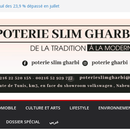
euil des 23,9 % dépassé en juillet
lus de visa Schengen pour les
catégories nécessiteuses
solaire qui joue les arbitres sur
rprise du moniteur gaming
OMOBILE
CULTURE ET ARTS
LIFESTYLE
ENVIRONNEME
DOSSIER SPÉCIAL
عربي