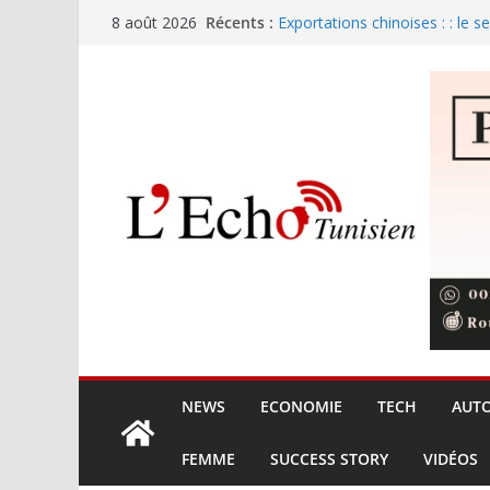
Passer
Récents :
Exportations chinoises : : le s
8 août 2026
au
Sans passeport biométrique, p
voyageurs de ce pays arabe
contenu
Tunisie : 280 dinars pour les 
Zendure et Sobry : la batterie 
le marché de l’électricité
Xiaomi G34WQi : Le retour su
ultrawide à 300 €
NEWS
ECONOMIE
TECH
AUT
FEMME
SUCCESS STORY
VIDÉOS