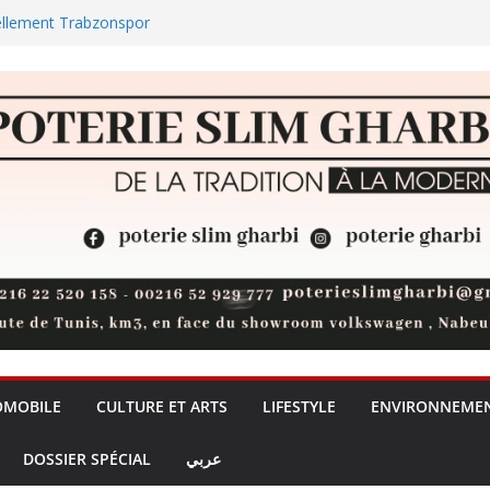
ellement Trabzonspor
ul : la jeunesse nabeulienne
universités privées, un débat sur
de la formation + (Vidéo)
t 73 % des réserves de pommes
des plages et des zones
OMOBILE
CULTURE ET ARTS
LIFESTYLE
ENVIRONNEME
DOSSIER SPÉCIAL
عربي