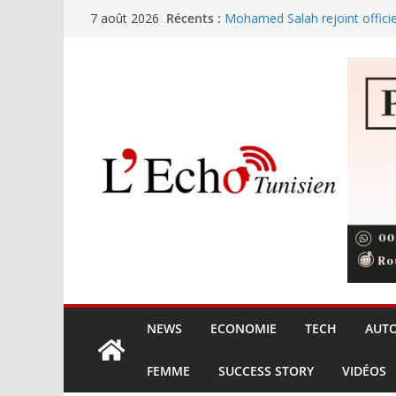
Passer
Récents :
Mohamed Salah rejoint offici
7 août 2026
au
Festival international de Nabe
trouve sa voix avec Kaso !
contenu
L’Ordre des ingénieurs et les 
les prérogatives et la qualité 
Les opérateurs privés gèren
de terre
8,425 MDT pour le nettoyage 
touristiques en haute saison
NEWS
ECONOMIE
TECH
AUT
FEMME
SUCCESS STORY
VIDÉOS