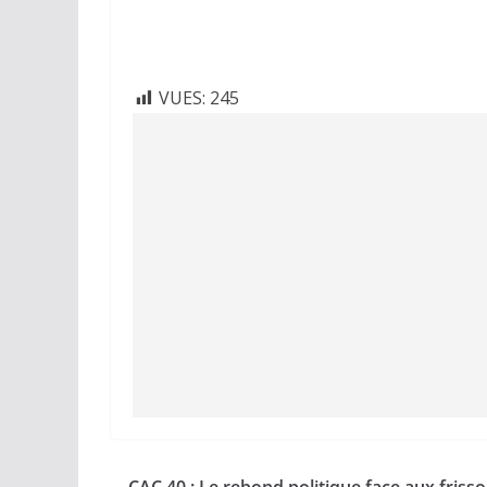
VUES:
245
CAC 40 : Le rebond politique face aux friss