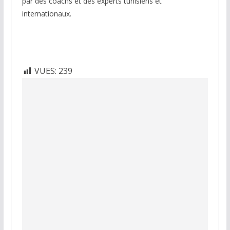
par des coachs et des experts tunisiens et
internationaux.
VUES:
239