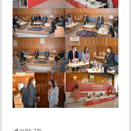
VUES:
770