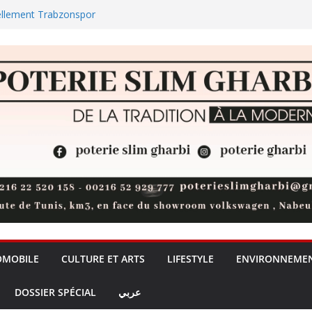
ellement Trabzonspor
ul : la jeunesse nabeulienne
universités privées, un débat sur
de la formation + (Vidéo)
t 73 % des réserves de pommes
des plages et des zones
OMOBILE
CULTURE ET ARTS
LIFESTYLE
ENVIRONNEME
DOSSIER SPÉCIAL
عربي