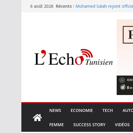
Passer
Récents :
Mohamed Salah rejoint offici
6 août 2026
au
Festival international de Nabe
trouve sa voix avec Kaso !
contenu
L’Ordre des ingénieurs et les 
les prérogatives et la qualité 
Les opérateurs privés gèren
de terre
8,425 MDT pour le nettoyage 
touristiques en haute saison
NEWS
ECONOMIE
TECH
AUT
FEMME
SUCCESS STORY
VIDÉOS