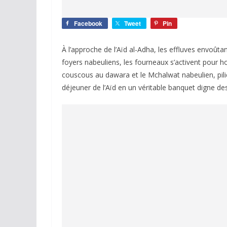
Facebook
Tweet
Pin
À l’approche de l’Aïd al-Adha, les effluves envoûta
foyers nabeuliens, les fourneaux s’activent pour h
couscous au dawara et le Mchalwat nabeulien, pili
déjeuner de l’Aïd en un véritable banquet digne de