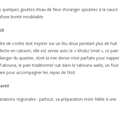
s quelques gouttes d’eau de fleur d’oranger ajoutées à la sauce
 d’une bonté inoubliable.
ïd
dre de corète doit mijoter sur un feu doux pendant plus de huit
iche en calcium, elle est servie avec le « Khobz Smid », ce pain
anger du quartier, dont la mie dense n’est parfaite pour napper
bouna, le pain traditionnel cuit dans le tabouna aarbi, un four
are pour accompagner les repas de l’Aïd.
areil
iations régionales : partout, sa préparation reste fidèle à une