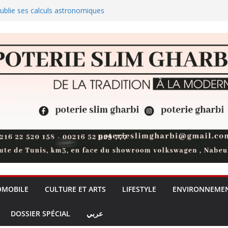
publie ses calculs astronomiques
ute
ires plus efficaces sans
cation
A20 Pro : la pénurie de DRAM
ro ?
rique au service de la
OMOBILE
CULTURE ET ARTS
LIFESTYLE
ENVIRONNEME
DOSSIER SPÉCIAL
عربي