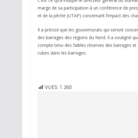
C’est ce qu’a indiqué le directeur général du Burea
marge de sa participation à un conférence de press
et de la pêche (UTAP) concernant l’impact des ch
Il a précisé que les gouvernorats qui seront conce
des barrages des régions du Nord. Il a souligné que 
compte-tenu des faibles réserves des barrages et de
cubes dans les barrages.
VUES:
1 260