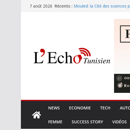
Passer
Récents :
Mouled: la Cité des sciences 
7 août 2026
au
pour 2026
Le ministère de la Justice recr
contenu
Chine: vers des panneaux sola
bouleverser les coûts de fabri
TSMC stocke 1 Md$ de puces 
menace-t-elle les iPhone 18 P
ANPE: La transformation numé
performance écologique
NEWS
ECONOMIE
TECH
AUT
FEMME
SUCCESS STORY
VIDÉOS