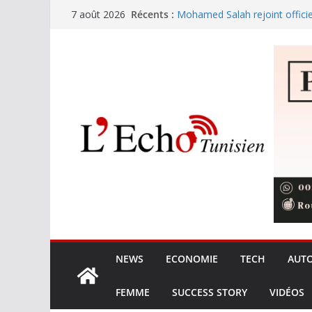
Passer
Récents :
Mohamed Salah rejoint offici
7 août 2026
au
Festival international de Nabe
trouve sa voix avec Kaso !
contenu
L’Ordre des ingénieurs et les 
les prérogatives et la qualité 
Les opérateurs privés gèren
de terre
8,425 MDT pour le nettoyage 
touristiques en haute saison
NEWS
ECONOMIE
TECH
AUT
FEMME
SUCCESS STORY
VIDÉOS