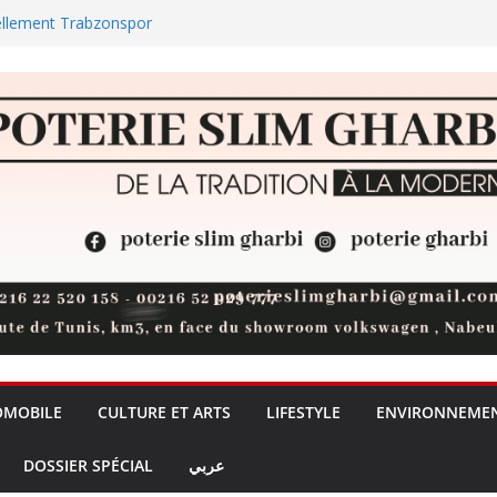
ellement Trabzonspor
ul : la jeunesse nabeulienne
universités privées, un débat sur
de la formation + (Vidéo)
t 73 % des réserves de pommes
des plages et des zones
OMOBILE
CULTURE ET ARTS
LIFESTYLE
ENVIRONNEME
DOSSIER SPÉCIAL
عربي