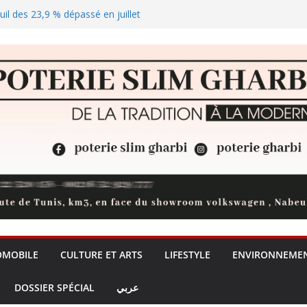
euil des 23,9 % dépassé en juillet
lus de visa Schengen pour les
catégories nécessiteuses
solaire qui joue les arbitres sur
rprise du moniteur gaming
OMOBILE
CULTURE ET ARTS
LIFESTYLE
ENVIRONNEME
DOSSIER SPÉCIAL
عربي