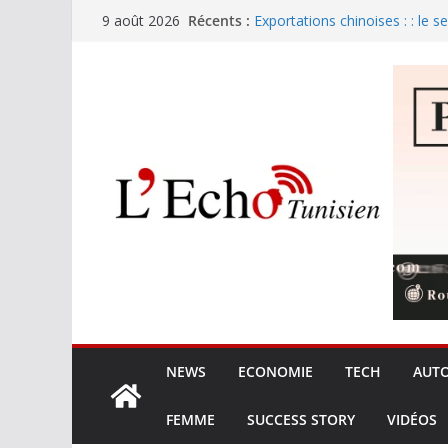
Passer
Récents :
Exportations chinoises : : le s
9 août 2026
au
Sans passeport biométrique, p
voyageurs de ce pays arabe
contenu
Tunisie : 280 dinars pour les 
Zendure et Sobry : la batterie 
le marché de l’électricité
Xiaomi G34WQi : Le retour su
ultrawide à 300 €
NEWS
ECONOMIE
TECH
AUT
FEMME
SUCCESS STORY
VIDÉOS