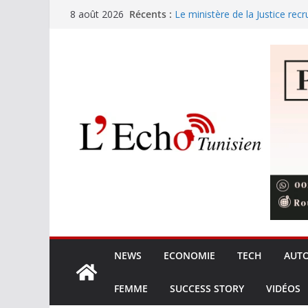
Passer
Récents :
Le ministère de la Justice recr
8 août 2026
au
Sousse : le charançon menace
Festival International de Nabeu
contenu
s’élèvent en symphonie
Amine Boudchart retrouve le p
expérience musicale exception
partage entre l’artiste et son p
L’Union européenne durcit le ca
elle de rater le virage régleme
NEWS
ECONOMIE
TECH
AUT
FEMME
SUCCESS STORY
VIDÉOS