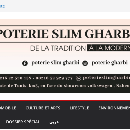
ute
 les palmiers
l: les chants du Club Africain
ublic de Bizerte pour une
nelle, placée sous le signe du
ublic
dre de l’IA: la Tunisie risque-t-
ntaire ?
OMOBILE
CULTURE ET ARTS
LIFESTYLE
ENVIRONNEME
DOSSIER SPÉCIAL
عربي