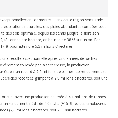
 exceptionnellement clémentes. Dans cette région semi-aride
s précipitations naturelles, des pluies abondantes tombées tout
té des sols optimale, depuis les semis jusqu’à la floraison.
2,43 tonnes par hectare, en hausse de 38 % sur un an. Par
17 % pour atteindre 5,3 millions d’hectares.
c une récolte exceptionnelle après cinq années de vaches
 sévèrement touchée par la sécheresse, la production
 établir un record à 7,5 millions de tonnes. Le rendement est
perficies récoltées grimpent à 2,8 millions d’hectares, soit une
istorique, avec une production estimée à 4,1 millions de tonnes,
ur un rendement inédit de 2,05 t/ha (+15 %) et des emblavures
nées (2,0 millions d’hectares, soit 200 000 hectares