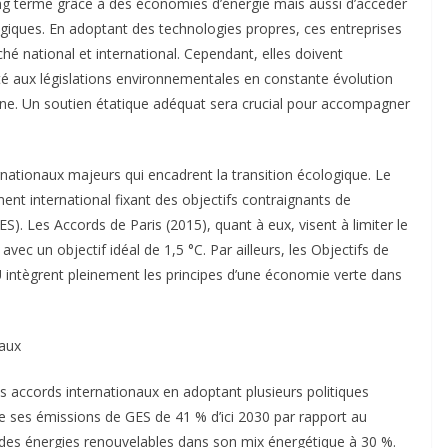
ng terme grâce à des économies d’énergie mais aussi d’accéder
ogiques. En adoptant des technologies propres, ces entreprises
é national et international. Cependant, elles doivent
ité aux législations environnementales en constante évolution
bone. Un soutien étatique adéquat sera crucial pour accompagner
ernationaux majeurs qui encadrent la transition écologique. Le
ent international fixant des objectifs contraignants de
S). Les Accords de Paris (2015), quant à eux, visent à limiter le
ec un objectif idéal de 1,5 °C. Par ailleurs, les Objectifs de
ntègrent pleinement les principes d’une économie verte dans
naux
accords internationaux en adoptant plusieurs politiques
re ses émissions de GES de 41 % d’ici 2030 par rapport au
 des énergies renouvelables dans son mix énergétique à 30 %.