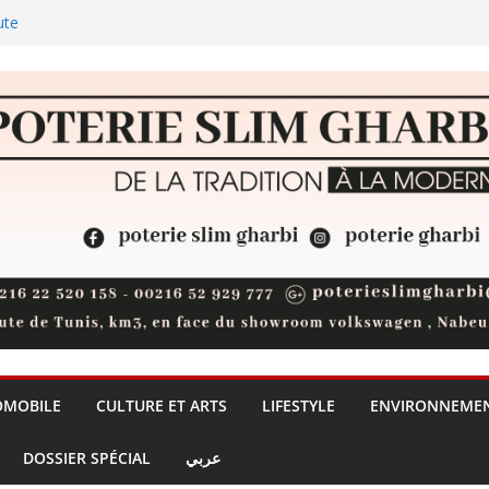
ute
 les palmiers
l: les chants du Club Africain
ublic de Bizerte pour une
nelle, placée sous le signe du
ublic
dre de l’IA: la Tunisie risque-t-
ntaire ?
OMOBILE
CULTURE ET ARTS
LIFESTYLE
ENVIRONNEME
DOSSIER SPÉCIAL
عربي