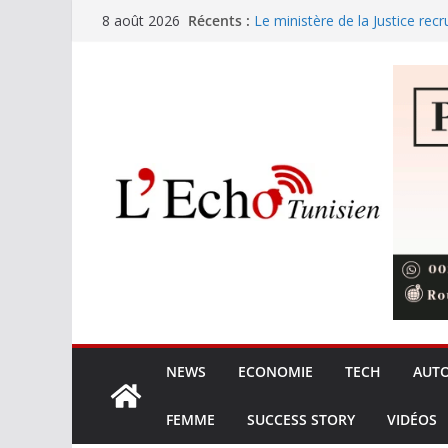
Passer
Récents :
Le ministère de la Justice recr
8 août 2026
au
Sousse : le charançon menace
Festival International de Nabeu
contenu
s’élèvent en symphonie
Amine Boudchart retrouve le p
expérience musicale exception
partage entre l’artiste et son p
L’Union européenne durcit le ca
elle de rater le virage régleme
NEWS
ECONOMIE
TECH
AUT
FEMME
SUCCESS STORY
VIDÉOS