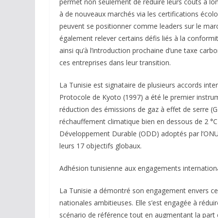
permet non seulement de réduire leurs coûts à lo
à de nouveaux marchés via les certifications écol
peuvent se positionner comme leaders sur le march
également relever certains défis liés à la conform
ainsi qu’à l’introduction prochaine d’une taxe car
ces entreprises dans leur transition.
La Tunisie est signataire de plusieurs accords int
Protocole de Kyoto (1997) a été le premier instrum
réduction des émissions de gaz à effet de serre (GE
réchauffement climatique bien en dessous de 2 °C av
Développement Durable (ODD) adoptés par l’ONU i
leurs 17 objectifs globaux.
Adhésion tunisienne aux engagements internatio
La Tunisie a démontré son engagement envers ces 
nationales ambitieuses. Elle s’est engagée à rédui
scénario de référence tout en augmentant la part