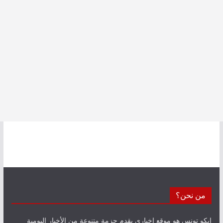
من نحن؟
إيكو تونس هو موقع إخباري يقدم حزمة متنوعة من الأخبار اليومية