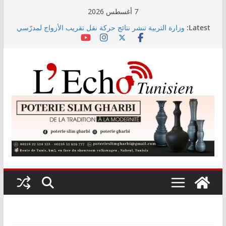
Skip
7 أغسطس 2026
to
Latest:
وزارة التربية تنشر نتائج حركة نقل تقريب الأزواج لمدرّسي
content
التعليم الابتدائي لسنة 2026
Kaso يصنع الحدث في مهرجان نابل بسهرة استثنائية
رابطة الأبطال: النادي الإفريقي يُواجه دجوليبا في الدور
التمهيدي الأوّل
“نسناس وبهناس”.. عرض مسرحي جديد للأطفال يجمع بين
الترفيه والقيم التربوية بمدينة الثقافة
اليوم: قرعة الدور التمهيدي لرابطة الأبطال وكأس
الكونفدرالية