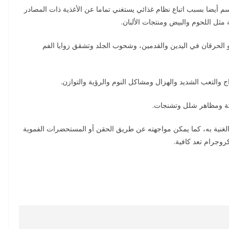
‫وإلى جانب هذه الأدوية، يحدث نقص فيتامين B12 في الجسم أيضا بسبب اتباع ‫نظام غذائي يستغني تماما عن الأغذية ذات المصادر
‫وتتمثل أعراض نقص فيتامين B12 في الجسم في الوخز أو الحرقان في اليدين ‫والقدمين، وشحوب الجلد وتشقق زوايا الفم
والتعب الشديد والهزال ومشاكل النوم والرؤية والتوازن.
ركة ومظاهر شلل وتشنجات.
‫ويمكن مواجهة نقص فيتامين B12 من خلال تناول الأغذية الغنية به، كما ‫يمكن مواجهته عن طريق الحقن أو المستحضرات الفموية