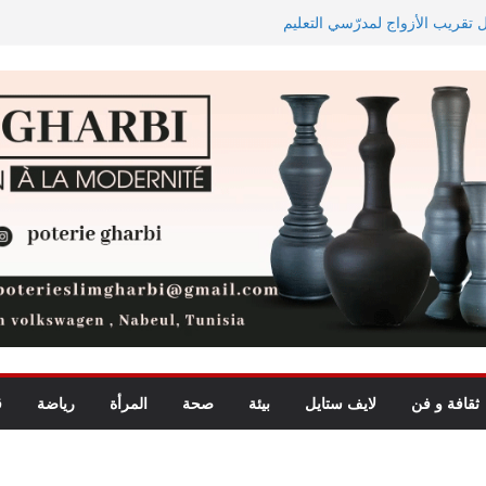
ل تقريب الأزواج لمدرّسي التعليم
اجه دجوليبا في الدور التمهيدي الأوّل
يد للأطفال يجمع بين الترفيه
ة الأبطال وكأس الكونفدرالية
ثقافة و فن
لايف ستايل
بيئة
صحة
المرأة
رياضة
ق