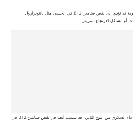
قالت غرفة الصيادلة في ولاية ‫هيسن الألمانية إن بعض الأدوية قد تؤدي إلى نقص فيتامين B12 في الجسم، ‫مثل بانتوبرازول
‫وأضافت الغرفة أن عقار الميتفورمين، الذي يُستَخدم لعلاج داء السكري من ‫النوع الثاني، قد يتسبب أيضا في نقص فيتامين B12 في