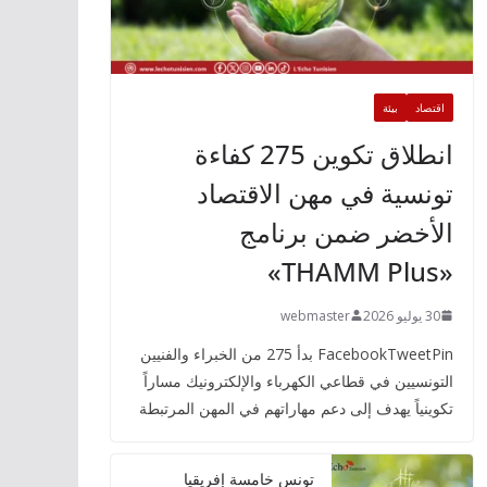
اقتصاد
بيئة
انطلاق تكوين 275 كفاءة
تونسية في مهن الاقتصاد
الأخضر ضمن برنامج
«THAMM Plus»
30 يوليو 2026
webmaster
FacebookTweetPin بدأ 275 من الخبراء والفنيين
التونسيين في قطاعي الكهرباء والإلكترونيك مساراً
تكوينياً يهدف إلى دعم مهاراتهم في المهن المرتبطة
تونس خامسة إفريقيا