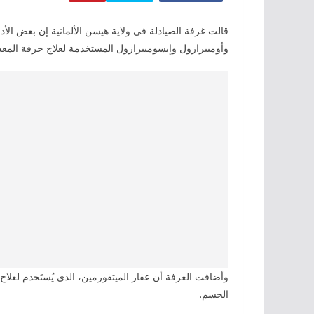
وأوميبرازول وإيسوميبرازول المستخدمة ‫لعلاج حرقة المعدة، أو مشاكل الارتجاع المريئي.
الجسم.