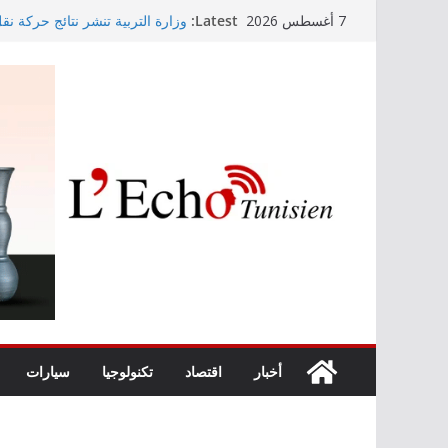
Skip
Latest:
وزارة التربية تنشر نتائج حركة نق
7 أغسطس 2026
to
الابتدائي لسنة 2026
Kaso يصنع الحدث في مهرجان نابل بسهرة استثنائية
content
رابطة الأبطال: النادي الإفريقي يُو
“نسناس وبهناس”.. عرض مسرحي جد
والقيم التربوية بمدينة الثقافة
اليوم: قرعة الدور التمهيدي لرابط
أخبار
اقتصاد
تكنولوجيا
سيارات