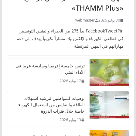
«THAMM Plus»
30 يوليو 2026
webmaster
FacebookTweetPin بدأ 275 من الخبراء والفنيين التونسيين
في قطاعي الكهرباء والإلكترونيك مساراً تكوينياً يهدف إلى دعم
مهاراتهم في المهن المرتبطة
تونس خامسة إفريقيا وسادسة عربيا في
الأداء البيئي
17 يوليو 2026
توصيات للمواطنين لترشيد استهلاك
الطاقة والتقليص من استعمال الكهرباء
خاصة خلال فترات الذروة
13 يوليو 2026