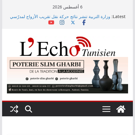
Skip
6 أغسطس 2026
to
Latest:
وزارة التربية تنشر نتائج حركة نقل تقريب الأزواج لمدرّسي
content
التعليم الابتدائي لسنة 2026
Kaso يصنع الحدث في مهرجان نابل بسهرة استثنائية
رابطة الأبطال: النادي الإفريقي يُواجه دجوليبا في الدور
التمهيدي الأوّل
“نسناس وبهناس”.. عرض مسرحي جديد للأطفال يجمع بين
الترفيه والقيم التربوية بمدينة الثقافة
اليوم: قرعة الدور التمهيدي لرابطة الأبطال وكأس
الكونفدرالية