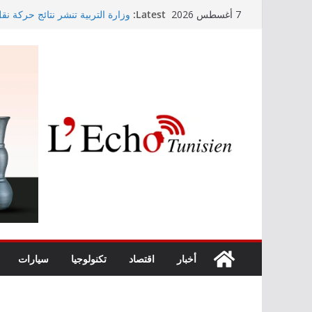
Skip
Latest:
وزارة التربية تنشر نتائج حركة نق
7 أغسطس 2026
to
الابتدائي لسنة 2026
Kaso يصنع الحدث في مهرجان نابل بسهرة استثنائية
content
رابطة الأبطال: النادي الإفريقي يُو
“نسناس وبهناس”.. عرض مسرحي جد
والقيم التربوية بمدينة الثقافة
اليوم: قرعة الدور التمهيدي لرابط
أخبار
اقتصاد
تكنولوجيا
سيارات