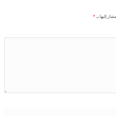
شار إليها بـ
*