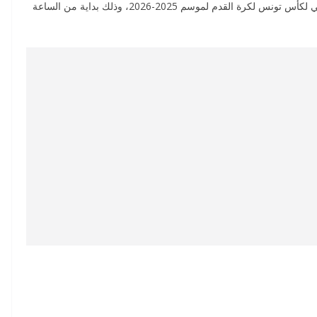
تدور غدا الأربعاء وبعد غد الخميس مقابلات الدور ربع النهائي لكأس تونس لكرة القدم لموسم 2025-2026، وذلك بداية من الساعة