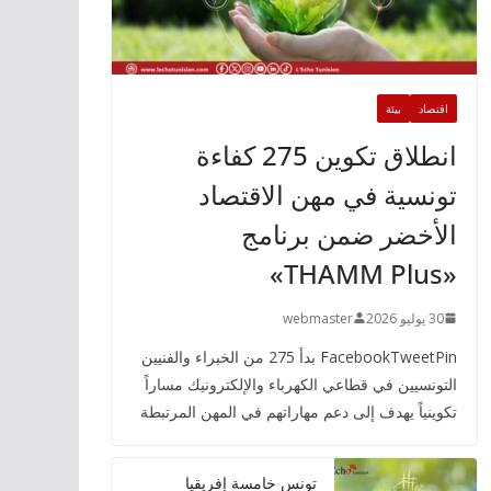
اقتصاد
بيئة
انطلاق تكوين 275 كفاءة
تونسية في مهن الاقتصاد
الأخضر ضمن برنامج
«THAMM Plus»
30 يوليو 2026
webmaster
FacebookTweetPin بدأ 275 من الخبراء والفنيين
التونسيين في قطاعي الكهرباء والإلكترونيك مساراً
تكوينياً يهدف إلى دعم مهاراتهم في المهن المرتبطة
تونس خامسة إفريقيا