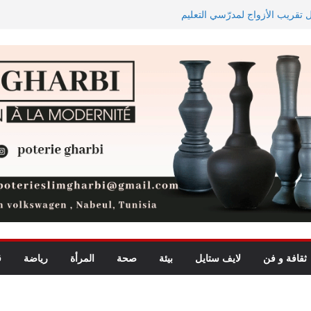
ل تقريب الأزواج لمدرّسي التعليم
اجه دجوليبا في الدور التمهيدي الأوّل
يد للأطفال يجمع بين الترفيه
ة الأبطال وكأس الكونفدرالية
ثقافة و فن
لايف ستايل
بيئة
صحة
المرأة
رياضة
ق