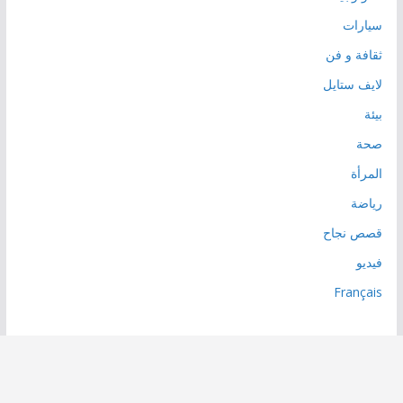
سيارات
ثقافة و فن
لايف ستايل
بيئة
صحة
المرأة
رياضة
قصص نجاح
فيديو
Français