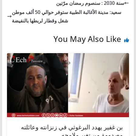
سنة 2030 : سنصوم رمضان مرّتين
سعيد: مدينة الأغالبة الطبية ستوفر حوالي 50 ألف موطن
شغل وقطار لربطها بالنفيضة
You May Also Like
بن غفير يهدد البرغوثي في زنزانته وعائلته
مصدومة من تغير ملامحه