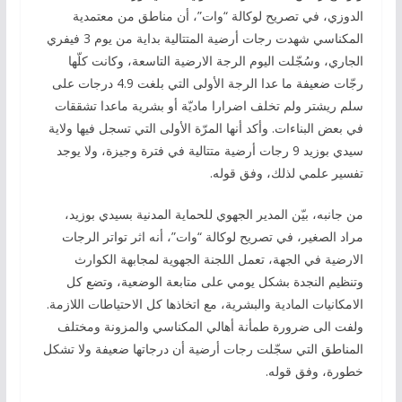
الدوزي، في تصريح لوكالة “وات”، أن مناطق من معتمدية
المكناسي شهدت رجات أرضية المتتالية بداية من يوم 3 فيفري
الجاري، وسُجّلت اليوم الرجة الارضية التاسعة، وكانت كلّها
رجّات ضعيفة ما عدا الرجة الأولى التي بلغت 4.9 درجات على
سلم ريشتر ولم تخلف اضرارا ماديّة أو بشرية ماعدا تشققات
في بعض البناءات. وأكد أنها المرّة الأولى التي تسجل فيها ولاية
سيدي بوزيد 9 رجات أرضية متتالية في فترة وجيزة، ولا يوجد
تفسير علمي لذلك، وفق قوله.
من جانبه، بيّن المدير الجهوي للحماية المدنية بسيدي بوزيد،
مراد الصغير، في تصريح لوكالة “وات”، أنه اثر تواتر الرجات
الارضية في الجهة، تعمل اللجنة الجهوية لمجابهة الكوارث
وتنظيم النجدة بشكل يومي على متابعة الوضعية، وتضع كل
الامكانيات المادية والبشرية، مع اتخاذها كل الاحتياطات اللازمة.
ولفت الى ضرورة طمأنة أهالي المكناسي والمزونة ومختلف
المناطق التي سجّلت رجات أرضية أن درجاتها ضعيفة ولا تشكل
خطورة، وفق قوله.