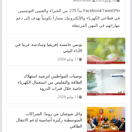
30 يوليو 2026
webmaster
FacebookTweetPin بدأ 275 من الخبراء والفنيين التونسيين
في قطاعي الكهرباء والإلكترونيك مساراً تكوينياً يهدف إلى دعم
مهاراتهم في المهن المرتبطة
تونس خامسة إفريقيا وسادسة عربيا في
الأداء البيئي
17 يوليو 2026
توصيات للمواطنين لترشيد استهلاك
الطاقة والتقليص من استعمال الكهرباء
خاصة خلال فترات الذروة
13 يوليو 2026
وائل شوشان من روما: الشراكات
المتوسطية ركيزة أساسية لدعم الانتقال
الطاقي