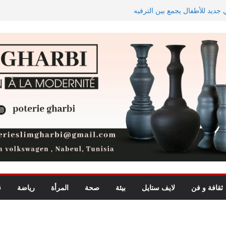
يد للأطفال يجمع بين الترفيه
بأمطار بهذه الجهات
فلكيّا
اجه دجوليبا في الدور التمهيدي الأوّل
ثقافة و فن
لايف ستايل
بيئة
صحة
المرأة
رياضة
ق