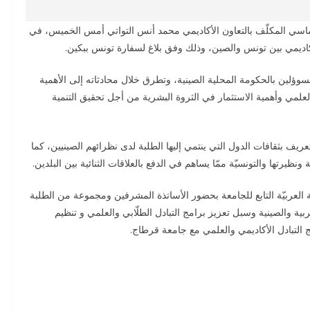
ماسي المكلّف بالتعاون الأكاديمي محمد أنس التواتي أمس الخميس، في
لأكاديمي بين تونس والصين، وذلك وفق بلاغ لسفارة تونس ببكين.
وؤلين بالحكومة المحلية الصينية، وتطرق خلال محادثاته إلى الأهمية
ث العلمي وأهمية الاستثمار في الثروة البشرية من أجل تحقيق التنمية
عريف بثقافات الدول التي ينتمي إليها الطلبة لدى نظرائهم الصينيين، كما
ونظيرتها والتونسيّة ممّا يساهم في الدفع بالعلاقات الثنائية بين البلدين.
ة العربيّة التابع للجامعة بحضور الأساتذة المشرفين ومجموعة من الطلبة
بية والصينية وسبل تعزيز برامج التبادل الطلّابي والعلمي و تنظيم
 التبادل الأكاديمي والعلمي مع جامعة قرطاج.