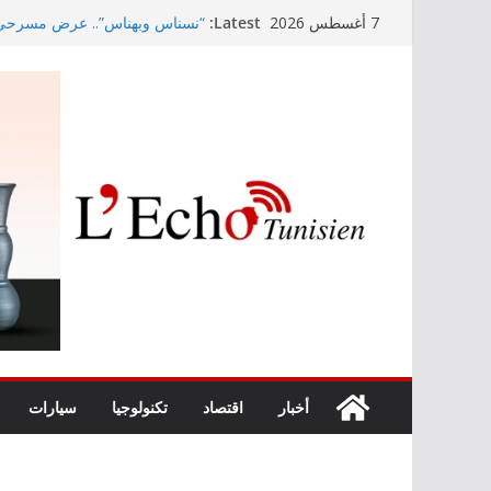
Skip
Latest:
“نسناس وبهناس”.. عرض مسرحي جد
7 أغسطس 2026
to
والقيم التربوية بمدينة الثقافة
اليوم: ظهور خلايا رعديّة مصحوبة 
content
موعد ذكرى المولد النبوي الشّريف 
Kaso يصنع الحدث في مهرجان نابل بسهرة استثنائية
رابطة الأبطال: النادي الإفريقي يُو
أخبار
اقتصاد
تكنولوجيا
سيارات