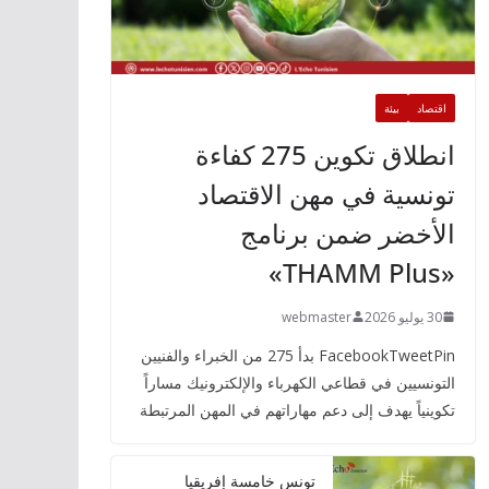
اقتصاد
بيئة
انطلاق تكوين 275 كفاءة
تونسية في مهن الاقتصاد
الأخضر ضمن برنامج
«THAMM Plus»
30 يوليو 2026
webmaster
FacebookTweetPin بدأ 275 من الخبراء والفنيين
التونسيين في قطاعي الكهرباء والإلكترونيك مساراً
تكوينياً يهدف إلى دعم مهاراتهم في المهن المرتبطة
تونس خامسة إفريقيا