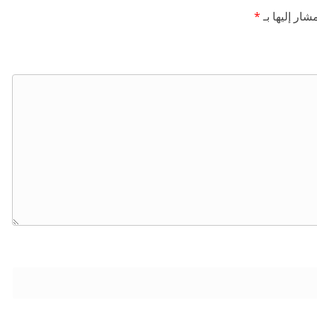
شار إليها بـ
*