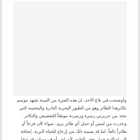
وأوضحت،في بلاغ الاحد، ان هذه الفترة من السنة تشهد موسم
تكاثرهذا الطائر وهو من الطيور البحرية النادرة والمحمية التي
تتخذ من جزيرتي زمبرة وزمبرتة موطناً للتعشيش والتكاثر.
وحذرت من لمس أو حمل أي طائر بري، سواء كان فرخاً أو
طائراً بالغاً، لما قد يسببه ذلك من إزعاج للحياة البرية، إضافة
إلى امكانية حمل بعض الطيور لأمراض أو فيروسات قد تنتقل