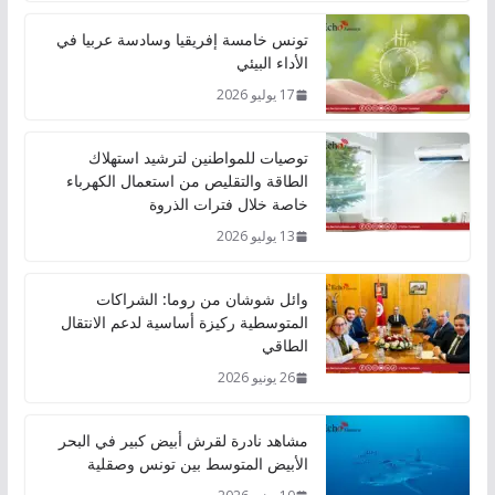
تونس خامسة إفريقيا وسادسة عربيا في
الأداء البيئي
17 يوليو 2026
توصيات للمواطنين لترشيد استهلاك
الطاقة والتقليص من استعمال الكهرباء
خاصة خلال فترات الذروة
13 يوليو 2026
وائل شوشان من روما: الشراكات
المتوسطية ركيزة أساسية لدعم الانتقال
الطاقي
26 يونيو 2026
مشاهد نادرة لقرش أبيض كبير في البحر
الأبيض المتوسط بين تونس وصقلية