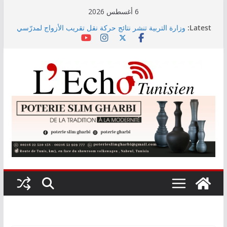
Skip
6 أغسطس 2026
to
Latest:
وزارة التربية تنشر نتائج حركة نقل تقريب الأزواج لمدرّسي
content
التعليم الابتدائي لسنة 2026
Kaso يصنع الحدث في مهرجان نابل بسهرة استثنائية
رابطة الأبطال: النادي الإفريقي يُواجه دجوليبا في الدور
التمهيدي الأوّل
“نسناس وبهناس”.. عرض مسرحي جديد للأطفال يجمع بين
الترفيه والقيم التربوية بمدينة الثقافة
اليوم: قرعة الدور التمهيدي لرابطة الأبطال وكأس
الكونفدرالية