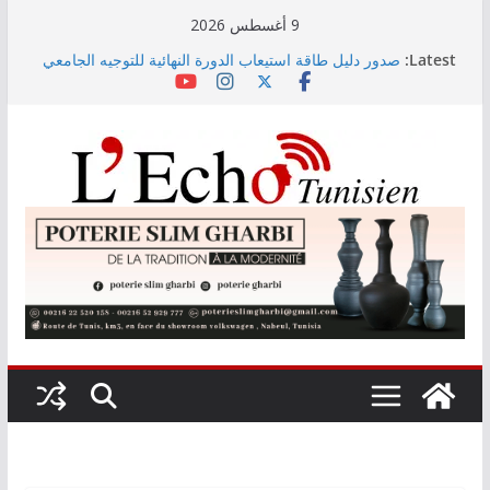
Skip
9 أغسطس 2026
to
Latest:
صدور دليل طاقة استيعاب الدورة النهائية للتوجيه الجامعي
content
2026
أسعار الغذاء العالمية ترتفع في جويلية إلى أعلى مستوى
لها منذ 3 سنوات
وزير التجهيز يتفقد سير أشغال مشروع المدخل الجنوبي
للعاصمة
وزارة الأسرة: نسعى لاستكمال دراسة ميدانية حول ظاهرة
تسول الأطفال
مندوب عام حماية الطفولة يحذر