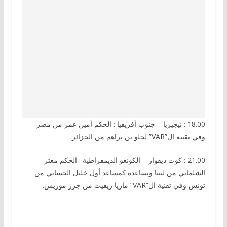
18.00 : نيجيريا – جنوب أفريقيا : الحكم أمين عمر من مصر
وفي تقنية ال”VAR” لحلو بن براهم من الجزائر.
21.00 : كوت ديفوار – الكونغو الديمقراطية : الحكم معتز
الشلماني من ليبيا ويساعده كمساعد أول خليل الحساني من
تونس وفي تقنية ال”VAR” ماريا ريفيت من جزر موريس.