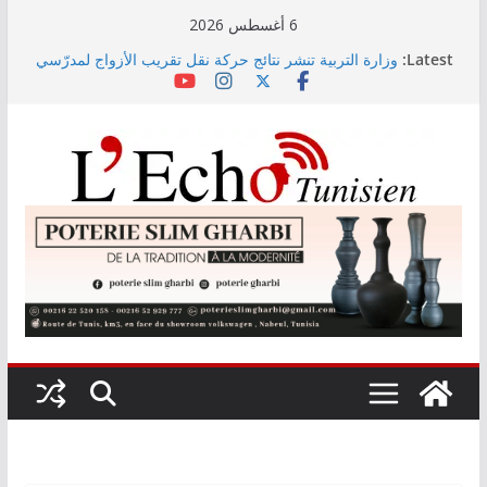
Skip
6 أغسطس 2026
to
Latest:
وزارة التربية تنشر نتائج حركة نقل تقريب الأزواج لمدرّسي
content
التعليم الابتدائي لسنة 2026
Kaso يصنع الحدث في مهرجان نابل بسهرة استثنائية
رابطة الأبطال: النادي الإفريقي يُواجه دجوليبا في الدور
التمهيدي الأوّل
“نسناس وبهناس”.. عرض مسرحي جديد للأطفال يجمع بين
الترفيه والقيم التربوية بمدينة الثقافة
اليوم: قرعة الدور التمهيدي لرابطة الأبطال وكأس
الكونفدرالية