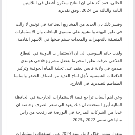
الحالي، فقد أكد على ان النتائج ستكون أفضل في الثلاثيتين
الثانية والثالثة من 2024، وفق تقديره.
وفسر ذلك بان العديد من المشاريع الصناعية في تونس لا زالت
في طور التهيئة والتشييد على مستوى البناءات وان الاستثمارات
المتعلقة بالتجهيزات والمعدات سيتم ضخها في الأشهر القادمة.
ولفت حاتم السوسي الى ان الاستثمارات الدولية في القطاع
الفلاحي عرفت تطورا محترما بفضل مشروع فلاحي هولندي
مندمج في ولاية قابس يعتمد على تحلية المياه الجوفية وتركيز
اللاقطات الشمسية لأجل انتاج العديد من اصناف الخضر واساسا
الطماطم لتصديرها في الخارج.
وعن اهم أسباب تراجع قيمة الاستثمارات الخارجية في الحافظة
المالية أبرز المتحدث ان ذلك يعود الى سعر الصرف وخاصة ان
عددا من الشركات المدرجة في البورصة قد رفعت من راس
مالها في سنتي 2022 و2023
وتعول تونس خلال كامل سنة 2024 على استقطاب استثمارات