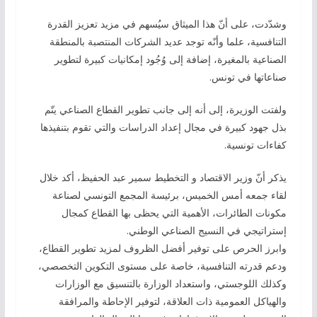
وشدّدت، على أنّ هذا الميثاق سيُسهم في مزيد تعزيز القدرة
التنافسية، علما وأنّه توجد عديد الشركات المنتصبة بالمنطقة
الصناعية بالمغيرة، إضافة إلى وُجُود إمكانيات كبيرة لتطوير
صناعاتها في تونس.
ولفتت الوزيرة، إلى أنه إلى جانب تطوير القطاع الصناعي يتّم
بذل جهود كبيرة في مجال إعداد الدراسات والتي تقوم بتنفيذها
كفاءات تونسية.
يذكر أنّ وزير الاقتصاد و التخطيط سمير عبد الحفيظ، أكد خلال
لقاء جمعه أمس الخميس، برئيسة المجمع التونسي لصناعة
مكونات الطائرات، الأهمية التي يحظى بها القطاع كمجال
إستراتيجي في النسيج الصناعي الوطني.
وابرز الحرص على توفير أفضل الظروف لمزيد تطوير القطاع،
ودعم قدرته التنافسية، خاصة على مستوى التكوين التخصصي،
وكذلك اللوجستي، واستعداد الوزارة بالتنسيق مع الوزارات
والهياكل العمومية ذات العلاقة، لتوفير الإحاطة والمرافقة