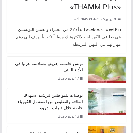
«THAMM Plus»
30 يوليو 2026
webmaster
FacebookTweetPin بدأ 275 من الخبراء والفنيين التونسيين
في قطاعي الكهرباء والإلكترونيك مساراً تكوينياً يهدف إلى دعم
مهاراتهم في المهن المرتبطة
تونس خامسة إفريقيا وسادسة عربيا في
الأداء البيئي
17 يوليو 2026
توصيات للمواطنين لترشيد استهلاك
الطاقة والتقليص من استعمال الكهرباء
خاصة خلال فترات الذروة
13 يوليو 2026