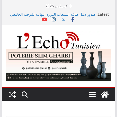
Skip
8 أغسطس 2026
to
Latest:
صدور دليل طاقة استيعاب الدورة النهائية للتوجيه الجامعي
content
2026
أسعار الغذاء العالمية ترتفع في جويلية إلى أعلى مستوى
لها منذ 3 سنوات
وزير التجهيز يتفقد سير أشغال مشروع المدخل الجنوبي
للعاصمة
وزارة الأسرة: نسعى لاستكمال دراسة ميدانية حول ظاهرة
تسول الأطفال
مندوب عام حماية الطفولة يحذر