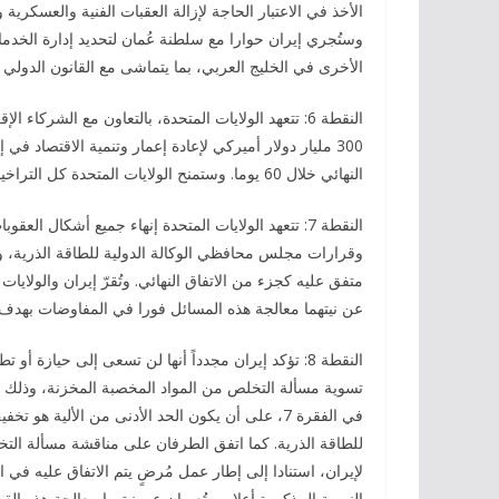
وستُجري إيران حوارا مع سلطنة عُمان لتحديد إدارة الخدم
الأخرى في الخليج العربي، بما يتماشى مع القانون الدولي
النقطة 6: تتعهد الولايات المتحدة، بالتعاون مع الشرك
300 مليار دولار أميركي لإعادة إعمار وتنمية الاقتصاد ف
النهائي خلال 60 يوما. وستمنح الولايات المتحدة كل التراخيص والاستثناءات والأذونات المطلوبة لإجراء المعاملات المالية ذات الصلة.
النقطة 7: تتعهد الولايات المتحدة إنهاء جميع أشكال
وقرارات مجلس محافظي الوكالة الدولية للطاقة الذرية، وجم
متفق عليه كجزء من الاتفاق النهائي. وتُقرّ إيران والولايات ا
عن نيتهما معالجة هذه المسائل فورا في المفاوضات بهدف ا
النقطة 8: تؤكد إيران مجدداً أنها لن تسعى إلى حيازة
تسوية مسألة التخلص من المواد المخصبة المخزنة، وذلك باتب
في الفقرة 7، على أن يكون الحد الأدنى من الألية
للطاقة الذرية. كما اتفق الطرفان على مناقشة مسألة التخص
لإيران، استنادا إلى إطار عمل مُرضٍ يتم الاتفاق عليه في الاتف
النووية المذكورة أعلاه، وتُعبران عن نيتهما معالجة هذه ال