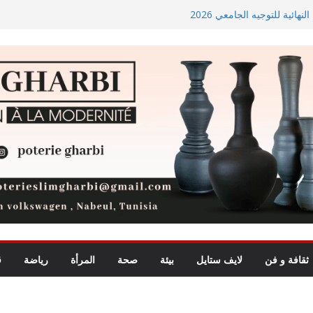
ائية للتوجيه الجامعي 2026
أسعار الغذاء العالمية ترتفع في جويلية إلى أعلى مستوى لها منذ 3
شروع المدخل الجنوبي للعاصمة
راسة ميدانية حول ظاهرة تسول
ثقافة و فن
لايف ستايل
بيئة
صحة
المرأة
رياضة
ق