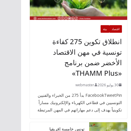
اقتصاد
بيئة
انطلاق تكوين 275 كفاءة
تونسية في مهن الاقتصاد
الأخضر ضمن برنامج
«THAMM Plus»
30 يوليو 2026
webmaster
FacebookTweetPin بدأ 275 من الخبراء والفنيين
التونسيين في قطاعي الكهرباء والإلكترونيك مساراً
تكوينياً يهدف إلى دعم مهاراتهم في المهن المرتبطة
تونس خامسة إفريقيا