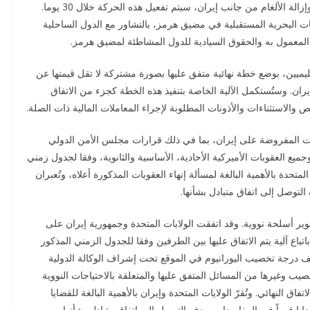
الأخذ في الاعتبار الحاجة لإزالة العقبات الفنية والعسكرية وإزالة الألغام من جانب إيران، سيتم تفعيل هذه الحركة خلال 30 يوما.
ات البحرية المستقبلية في مضيق هرمز، بالتشاور مع الدول الساحلية
 المعمول به والحقوق السيادية للدول المشاطئة لمضيق هرمز.
اء الإقليميين، بوضع خطة نهائية متفق عليها بصورة مشتركة لا تقل قيمتها عن
ي إيران. وستُستكمل الآلية الخاصة بتنفيذ هذه الخطة كجزء من الاتفاق
 العقوبات المفروضة على إيران، بما في ذلك قرارات مجلس الأمن الدولي
يع العقوبات الأميركية الأحادية، الأساسية والثانوية، وفقا لجدول زمني
لمتحدة بالأهمية البالغة لمسألة إنهاء العقوبات المذكورة أعلاه، وتُعبران
لتوصل إلى اتفاق متبادل بشأنها.
 أو تطوير أسلحة نووية. وقد اتفقت الولايات المتحدة وجمهورية إيران على
اع آلية يتم الاتفاق عليها بين الطرفين وفقا للجدول الزمني المذكور
 هو تخفيف درجة تخصيب اليورانيوم في الموقع تحت إشراف الوكالة الدولية
يب وغيرها من المسائل المتفق عليها والمتعلقة بالاحتياجات النووية
اق النهائي. وتُقرّ الولايات المتحدة وإيران بالأهمية البالغة للقضايا
قضايا فوراً في المفاوضات بهدف التوصل إلى اتفاق متبادل بشأنها.