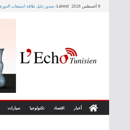
Skip
Latest:
صدور دليل طاقة استيعاب الدورة النه
8 أغسطس 2026
to
سنوات
content
وزير التجهيز يتفقد سير أشغال م
وزارة الأسرة: نسعى لاستكمال د
الأطفال
مندوب عام حماية الطفولة يحذر
أخبار
اقتصاد
تكنولوجيا
سيارات