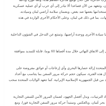
، وتتعهد من الآن فصاعدا ألا تبادر إلى أي حرب أو أي عملية عسكرية
 استخدامها بعضها ضد بعض، وبضمان سلامة أراضي لبنان وسيادته.
هات، بما في ذلك في لبنان، وعلى الأحكام الأخرى الواردة في هذه
ل منهما سيادة الأخرى ووحدة أراضيها، وتمتنع عن التدخل في الشؤون الداخلية
النقطة 3: تلتزم الولايات المتحدة وإيران بالتفاوض والتوصل إلى الاتفاق النهائي خلال مدة أقصاها 60 يوما، قابلة للتمديد بموافقة
ولايات المتحدة إزالة حصارها البحري وأي إزعاجات أو عوائق مفروضة على
الحصار البحري بالكامل خلال 30 يوما. وخلال هذه الفترة، سيكون حجم حركة مرور السفن بما يتناسب مع أعداد
من قبل الجمهورية الإسلامية الإيرانية. كما تتعهد الولايات المتحدة سحب
 باتخاذ الترتيبات، وبذل أفضل الجهود، لضمان المرور الآمن للسفن التجارية
يج العربي إلى بحر عُمان، وبالعكس. وستبدأ حركة مرور السفن التجارية فورا، ومع