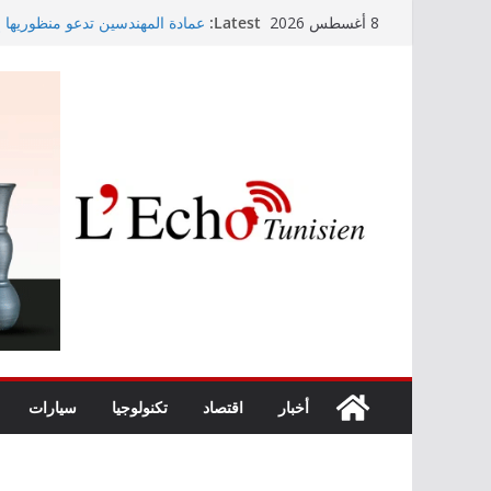
Skip
Latest:
عمادة المهندسين تدعو منظوريها إل
8 أغسطس 2026
to
التوجيه الجامعي: صدور دليل طاقة 
أمين بودشارت يلتقي جمهور بنزرت
content
الفنان بالجمهور
موفى ماي 2026
اختيار معهد باستور مركزا إقليميا
الصرف الصحي والبيئة
أخبار
اقتصاد
تكنولوجيا
سيارات