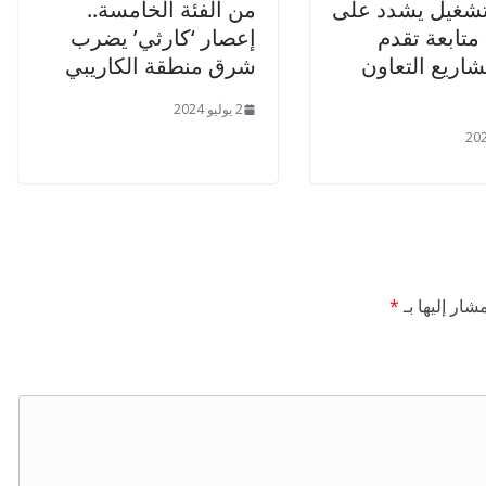
تشغيل يشدد على
من الفئة الخامسة..
تابعة تقدم
إعصار ‘كارثي’ يضرب
شاريع التعاون
شرق منطقة الكاريبي
2 يوليو 2024
شار إليها بـ
*