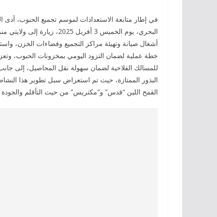
في إطار متابعة الاستعدادات لموسم تجميع الحبوب، أدى ال
البحري، يوم الخميس 3 أفريل 
أشغال صيانة وتهيئة مراكز التجميع وفضاءات الخزن، واست
خطة عملية لضمان التزود اليومي بمخزونات الحبوب، وتعزيز 
للمسالك الفلاحية لضمان سهولة نقل المحاصيل، إلى جانب اتخ
البذور الممتازة، حيث تم استعراض سبل تطوير هذا النشاط ا
القمح اللين “قدس” و”مكتريس” من حيث التأقلم والجودة و