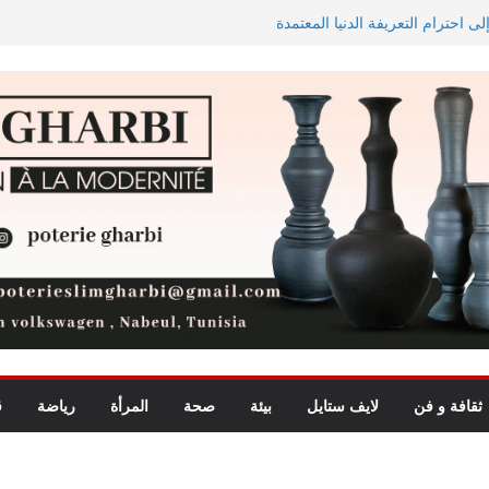
ى احترام التعريفة الدنيا المعتمدة
الاستيعاب للدورة النهائية
 في تجربة موسيقية استثنائية تجمع
الاستثمارات الفلاحية الخاصة المصادق عليها ترتفع بـ15 بالمائة إلى
 لشمال إفريقيا في مراقبة مياه
ثقافة و فن
لايف ستايل
بيئة
صحة
المرأة
رياضة
ق