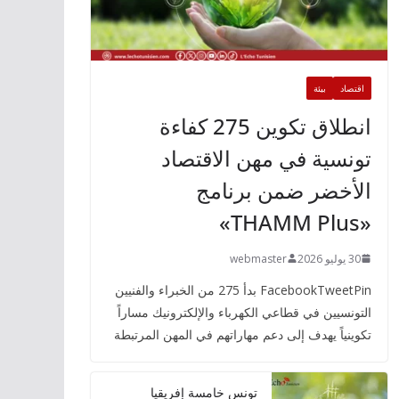
اقتصاد
بيئة
انطلاق تكوين 275 كفاءة
تونسية في مهن الاقتصاد
الأخضر ضمن برنامج
«THAMM Plus»
30 يوليو 2026
webmaster
FacebookTweetPin بدأ 275 من الخبراء والفنيين
التونسيين في قطاعي الكهرباء والإلكترونيك مساراً
تكوينياً يهدف إلى دعم مهاراتهم في المهن المرتبطة
تونس خامسة إفريقيا