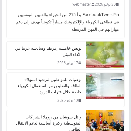
30 يوليو 2026
webmaster
FacebookTweetPin بدأ 275 من الخبراء والفنيين التونسيين
في قطاعي الكهرباء والإلكترونيك مساراً تكوينياً يهدف إلى دعم
مهاراتهم في المهن المرتبطة
تونس خامسة إفريقيا وسادسة عربيا في
الأداء البيئي
17 يوليو 2026
توصيات للمواطنين لترشيد استهلاك
الطاقة والتقليص من استعمال الكهرباء
خاصة خلال فترات الذروة
13 يوليو 2026
وائل شوشان من روما: الشراكات
المتوسطية ركيزة أساسية لدعم الانتقال
الطاقي