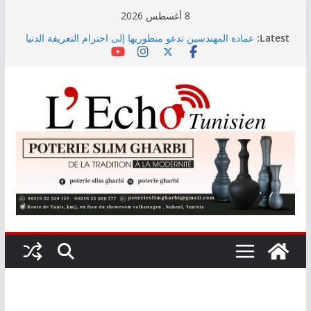
Skip
8 أغسطس 2026
to
Latest:
عمادة المهندسين تدعو منظوريها إلى احترام التعريفة الدنيا
content
المعتمدة
التوجيه الجامعي: صدور دليل طاقة الاستيعاب للدورة
النهائية
أمين بودشارت يلتقي جمهور بنزرت في تجربة موسيقية
استثنائية تجمع الفنان بالجمهور
الاستثمارات الفلاحية الخاصة المصادق عليها ترتفع بـ15
بالمائة إلى موفى ماي 2026
اختيار معهد باستور مركزا إقليميا لشمال إفريقيا في مراقبة
مياه الصرف الصحي والبيئة