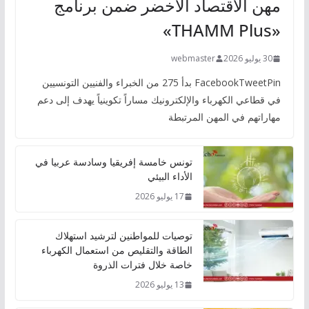
مهن الاقتصاد الأخضر ضمن برنامج
«THAMM Plus»
30 يوليو 2026
webmaster
FacebookTweetPin بدأ 275 من الخبراء والفنيين التونسيين
في قطاعي الكهرباء والإلكترونيك مساراً تكوينياً يهدف إلى دعم
مهاراتهم في المهن المرتبطة
تونس خامسة إفريقيا وسادسة عربيا في
الأداء البيئي
17 يوليو 2026
توصيات للمواطنين لترشيد استهلاك
الطاقة والتقليص من استعمال الكهرباء
خاصة خلال فترات الذروة
13 يوليو 2026