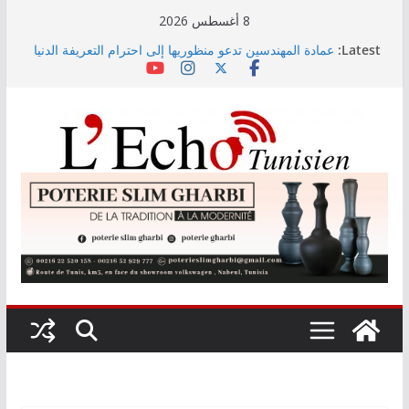
Skip
8 أغسطس 2026
to
Latest:
عمادة المهندسين تدعو منظوريها إلى احترام التعريفة الدنيا
content
المعتمدة
التوجيه الجامعي: صدور دليل طاقة الاستيعاب للدورة
النهائية
أمين بودشارت يلتقي جمهور بنزرت في تجربة موسيقية
استثنائية تجمع الفنان بالجمهور
الاستثمارات الفلاحية الخاصة المصادق عليها ترتفع بـ15
بالمائة إلى موفى ماي 2026
اختيار معهد باستور مركزا إقليميا لشمال إفريقيا في مراقبة
مياه الصرف الصحي والبيئة