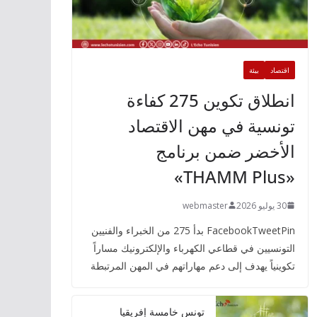
اقتصاد
بيئة
انطلاق تكوين 275 كفاءة
تونسية في مهن الاقتصاد
الأخضر ضمن برنامج
«THAMM Plus»
30 يوليو 2026
webmaster
FacebookTweetPin بدأ 275 من الخبراء والفنيين
التونسيين في قطاعي الكهرباء والإلكترونيك مساراً
تكوينياً يهدف إلى دعم مهاراتهم في المهن المرتبطة
تونس خامسة إفريقيا