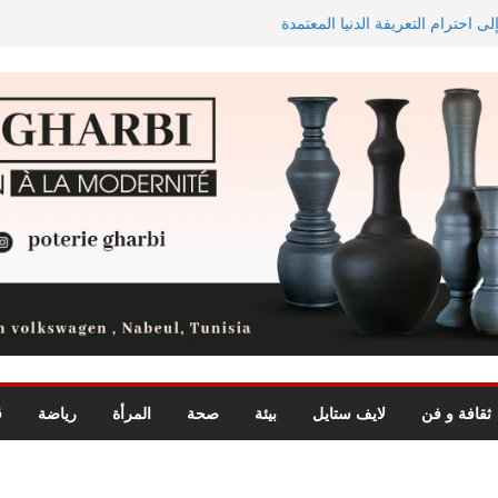
ى احترام التعريفة الدنيا المعتمدة
الاستيعاب للدورة النهائية
 في تجربة موسيقية استثنائية تجمع
الاستثمارات الفلاحية الخاصة المصادق عليها ترتفع بـ15 بالمائة إلى
 لشمال إفريقيا في مراقبة مياه
ثقافة و فن
لايف ستايل
بيئة
صحة
المرأة
رياضة
ق