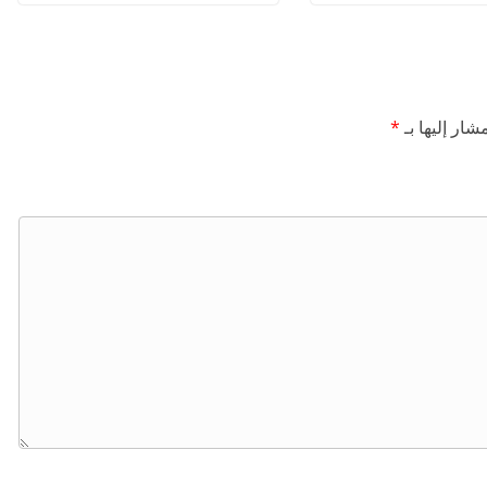
شار إليها بـ
*