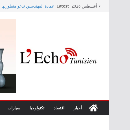
Skip
Latest:
عمادة المهندسين تدعو منظوريها إل
7 أغسطس 2026
to
التوجيه الجامعي: صدور دليل طاقة 
أمين بودشارت يلتقي جمهور بنزرت
content
الفنان بالجمهور
موفى ماي 2026
اختيار معهد باستور مركزا إقليميا
الصرف الصحي والبيئة
أخبار
اقتصاد
تكنولوجيا
سيارات