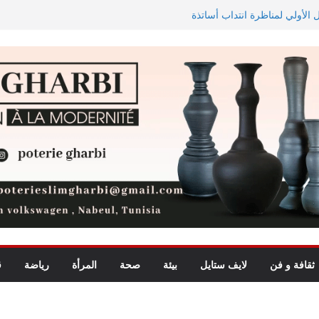
ل الأولي لمناظرة انتداب أساتذة
2026
ي تقييم الجامعات الخاصة…
يو)
 المدرسية خلال السداسي الأول لسنة
ة
ة
ثقافة و فن
لايف ستايل
بيئة
صحة
المرأة
رياضة
ق