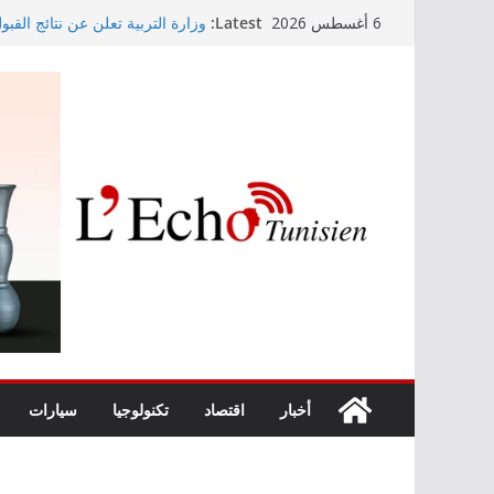
Skip
Latest:
وزارة التربية تعلن عن نتائج القبو
6 أغسطس 2026
to
التعليم الثانوي والفني والتقني بعنوان 
جدل حول دور عمادة المهندسين ف
content
والطالب يبقى المتضرر الأكبر (فيد
حجز 1926 قطعة من المواد
2026
مهرجان نابل يراهن على الراب… Kaso نجم سهرة الليل
مهرجان نابل يراهن على الراب… Kaso نجم سهرة الليل
أخبار
اقتصاد
تكنولوجيا
سيارات