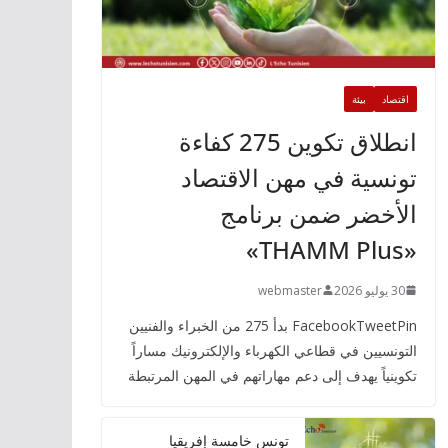
اقتصاد
بيئة
انطلاق تكوين 275 كفاءة
تونسية في مهن الاقتصاد
الأخضر ضمن برنامج
«THAMM Plus»
30 يوليو 2026
webmaster
FacebookTweetPin بدأ 275 من الخبراء والفنيين
التونسيين في قطاعي الكهرباء والإلكترونيك مساراً
تكوينياً يهدف إلى دعم مهاراتهم في المهن المرتبطة
تونس خامسة إفريقيا