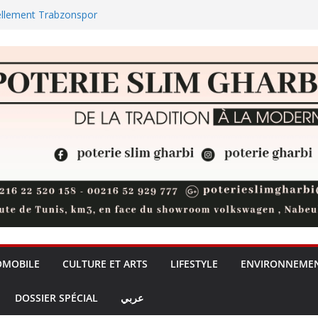
des plages et des zones
ellement Trabzonspor
ul : la jeunesse nabeulienne
universités privées, un débat sur
de la formation + (Vidéo)
t 73 % des réserves de pommes
OMOBILE
CULTURE ET ARTS
LIFESTYLE
ENVIRONNEME
DOSSIER SPÉCIAL
عربي