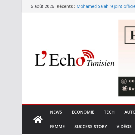
8,425 MDT pour le nettoyage 
Passer
Récents :
6 août 2026
touristiques en haute saison
au
Mohamed Salah rejoint offici
contenu
Festival international de Nabe
trouve sa voix avec Kaso !
L’Ordre des ingénieurs et les 
les prérogatives et la qualité 
Les opérateurs privés gèren
de terre
NEWS
ECONOMIE
TECH
AUT
FEMME
SUCCESS STORY
VIDÉOS