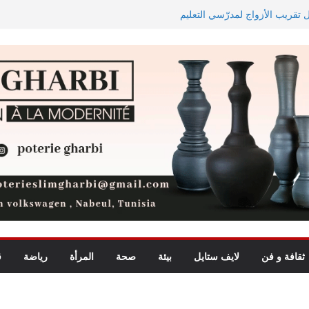
ل تقريب الأزواج لمدرّسي التعليم
اجه دجوليبا في الدور التمهيدي الأوّل
يد للأطفال يجمع بين الترفيه
ة الأبطال وكأس الكونفدرالية
ثقافة و فن
لايف ستايل
بيئة
صحة
المرأة
رياضة
ق