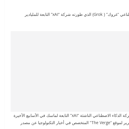
تستعد شركة مايكروسوفت لاستضافة نموذج الذكاء الاصطناعي “غروك” ( Grok) الذي طورته شركة “xAI” التابعة للمليادير
وأجرى عملاق التكنولوجيا “مايكروسوفت” مناقشات مع شركة الذكاء الاصطناعي الناشئة “xAI” التابعة لماسك في الأسابيع الأخيرة
لاستضافة نموذج غروك وإتاحته للعملاء، بحسب ما نقله تقرير لموقع “The Verge” المتخصص في أخبار التكنولوجيا عن مصدر