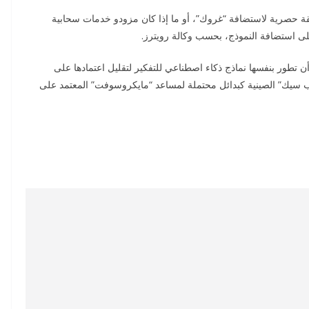
ة حصرية لاستضافة “غروك”، أو ما إذا كان مزودو خدمات سحابية
طور بنفسها نماذج ذكاء اصطناعي للتفكير لتقليل اعتمادها على
اختبار نماذج من “xAI” و”ميتا” و”ديب سيك” الصينية كبدائل محتملة لمساعد “مايكروسوفت” المعتمد على