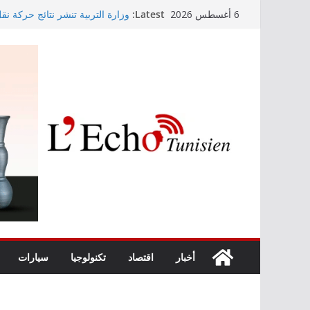
Skip
Latest:
وزارة التربية تنشر نتائج حركة نق
6 أغسطس 2026
to
الابتدائي لسنة 2026
Kaso يصنع الحدث في مهرجان نابل بسهرة استثنائية
content
رابطة الأبطال: النادي الإفريقي يُو
“نسناس وبهناس”.. عرض مسرحي جد
والقيم التربوية بمدينة الثقافة
اليوم: قرعة الدور التمهيدي لرابط
أخبار
اقتصاد
تكنولوجيا
سيارات