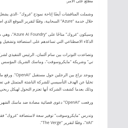
مطلع على الأمر.
وشملت المناقشات أيضًا إتاحة نموذج “غروك” -الذي يشغ
خلال خدمة “Azure” السحابية، وفقًا لتقرير الموقع الذي اطلعت عليه ” Business”.
وسيكون “غروك
الذكاء الاصطناعي التي تساعدهم على استضافة وتشغيل وإدا
تي” وشريكة “مايكروسوفت”، وماسك الشريك المؤسس لـ”OpenAI” والذي تركها في عام 2018 قبل نموها الها
تخليا عن الهدف التأسيسي للشركة الناشئة المتمثل في ت
وذلك بعدما كشفت الشركة أنها تعتزم التحول لهيكل ربحي.
ورفعت “OpenAI” دعوى قضائية مضادة ضد ماسك الشهر الماضي.
وتدرس “مايكروسوفت” توفير سعة لاستضافة “غروك” فقط، 
“xAI”، وفقًا لتقرير “The Verge”.