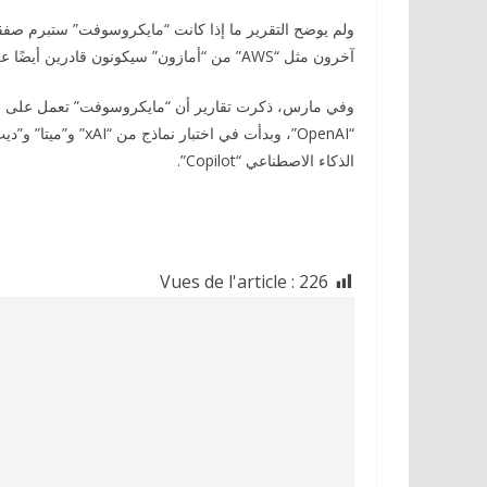
ولم يوضح التقرير ما إذا كانت “مايكروسوفت” ستبرم صفق
آخرون مثل “AWS” من “أمازون” سيكونون قادرين أيضًا على استضافة النموذج، بحسب وكالة رويترز.
وفي مارس، ذكرت تقارير أن “مايكروسوفت” تعمل على أن ت
“OpenAI”، وبدأت في 
الذكاء الاصطناعي “Copilot”.
Vues de l'article :
226