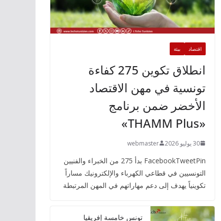
اقتصاد
بيئة
انطلاق تكوين 275 كفاءة
تونسية في مهن الاقتصاد
الأخضر ضمن برنامج
«THAMM Plus»
30 يوليو 2026
webmaster
FacebookTweetPin بدأ 275 من الخبراء والفنيين
التونسيين في قطاعي الكهرباء والإلكترونيك مساراً
تكوينياً يهدف إلى دعم مهاراتهم في المهن المرتبطة
تونس خامسة إفريقيا