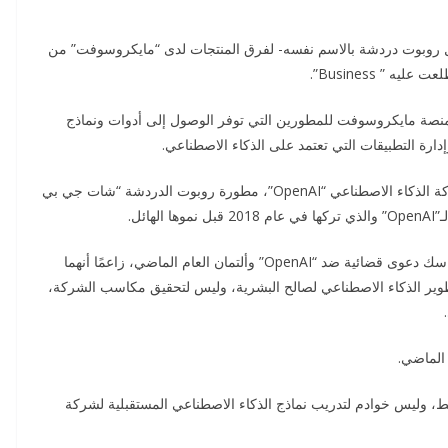
ل روبوت دردشة بالاسم نفسه- لفرق المنتجات لدى “مايكروسوفت” من
” متاحًا على “Azure AI Foundry”، وهي منصة مايكروسوفت للمطورين التي توفر الوصول إلى أدوات ونماذج
رة التطبيقات التي تعتمد على الذكاء الاصطناعي.
وتصاعدت التوترات بين سام ألتمان، الرئيس التنفيذي لشركة الذكاء الاصطناعي “OpenAI”، مطورة روبوت الدردشة “شات جي بي
ئل.
ويوجد نزاع بين الرجلين حول مستقبل “OpenAI”. ورفع ماسك دعوى قضائية ضد “OpenAI” وألتمان العام الماضي، زاعمًا أنهما
طوير الذكاء الاصطناعي لصالح البشرية، وليس لتحقيق مكاسب الشركة،
وليس خوادم لتدريب نماذج الذكاء الاصطناعي المستقبلية لشركة