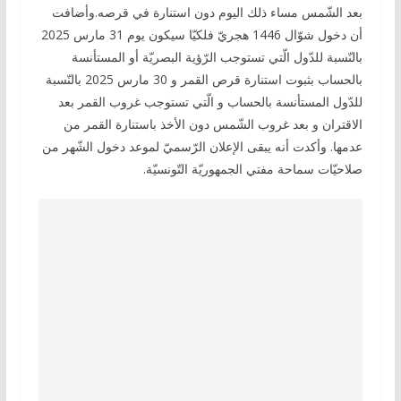
بعد الشّمس مساء ذلك اليوم دون استنارة في قرصه.وأضافت
أن دخول شوّال 1446 هجريّ فلكيّا سيكون يوم 31 مارس 2025
بالنّسبة للدّول الّتي تستوجب الرّؤية البصريّة أو المستأنسة
بالحساب بثبوت استنارة قرص القمر و 30 مارس 2025 بالنّسبة
للدّول المستأنسة بالحساب و الّتي تستوجب غروب القمر بعد
الاقتران و بعد غروب الشّمس دون الأخذ باستنارة القمر من
عدمها. وأكدت أنه يبقى الإعلان الرّسميّ لموعد دخول الشّهر من
صلاحيّات سماحة مفتي الجمهوريّة التّونسيّة.