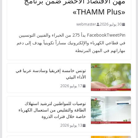
مهن الاقتصاد الأخضر ضمن برنامج
«THAMM Plus»
30 يوليو 2026
webmaster
FacebookTweetPin بدأ 275 من الخبراء والفنيين التونسيين
في قطاعي الكهرباء والإلكترونيك مساراً تكوينياً يهدف إلى دعم
مهاراتهم في المهن المرتبطة
تونس خامسة إفريقيا وسادسة عربيا في
الأداء البيئي
17 يوليو 2026
توصيات للمواطنين لترشيد استهلاك
الطاقة والتقليص من استعمال الكهرباء
خاصة خلال فترات الذروة
13 يوليو 2026