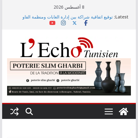
Skip
8 أغسطس 2026
to
Latest:
توقيع اتفاقية شراكة بين إدارة الغابات ومنظمة الفاو
content
لاستعادة غابات الصنوبر الحلبي بالقصرين
وزارة الأسرة: نسعى لاستكمال دراسة ميدانية حول ظاهرة
تسول الأطفال
مندوب عام حماية الطفولة يحذر
صدور دليل طاقة استيعاب الدورة النهائية للتوجيه الجامعي
2026
إلغاء سفرات دون إعلام مسبق للمسافرين: الشركة
التونسية للملاحة تنفي وتوضّح