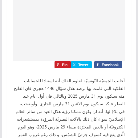
Pin
Tweet
Facebook
أعلنت الجمعيّة التّونسيّة لعلوم الفلك أنه استنادا للحسابات
الفلكية التي قامت بها لرصد هلال شوّال 1446 هجري فان الفاتح
منه سيكون يوم 31 مارس 2025 وبالتالي فان أول ايام عيد
الفطر فلكيا سيكون يوم الاثنين 31 مارس الجاري. وأوضحت،
في بلاغ لها، أنه لن يكون ممكنا رؤية هلال العيد من سائر العالم
الإسلاميّ سواء كان ذلك بالآلات البصريّة المزوّدة بمستشعرات
الكترونيّة أو بالعين المجرّدة مساء 29 مارس 2025، وهو اليوم
الّذي يقع فيه كسوف جزئيّ للشمّس، و ذلك رغم غروب القمر