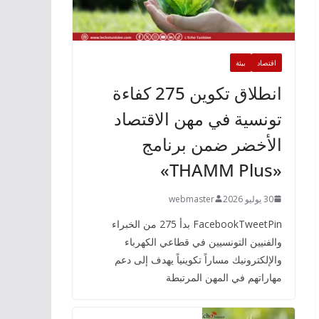
اقتصاد
بيئة
انطلاق تكوين 275 كفاءة
تونسية في مهن الاقتصاد
الأخضر ضمن برنامج
«THAMM Plus»
30 يوليو 2026
webmaster
FacebookTweetPin بدأ 275 من الخبراء
والفنيين التونسيين في قطاعي الكهرباء
والإلكترونيك مساراً تكوينياً يهدف إلى دعم
مهاراتهم في المهن المرتبطة