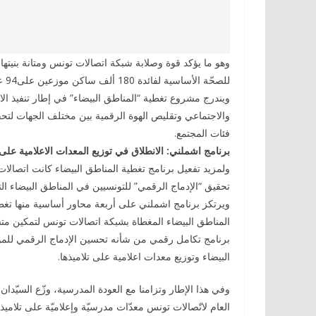
للصحّة الأساسية لفائدة 180 ألف ساكن موزعين على94 عمادة و47 معتمدية في 15 ولاية.
ويندرج مشروع تغطية “المناطق البيضاء” في إطار تنفيذ الا
والاجتماعي وتقليص الهوة الرقمية بين مختلف الجهات لتحق
فئات المجتمع.
برنامج اشملني: الانطلاق في توزيع المعدات الاعلامية عل
تحقيق “الإدماج الرقمي” للتونسيين في المناطق البيضاء ا
ويرتكز برنامج اشملني على أربعة محاور أساسية منها تغطي
المناطق البيضاء المغطاة بشبكة اتصالات تونس لتمكين مت
البيضاء وتوزيع معدات اعلامية على تلاميذها.
وفي هذا الإطار وتزامنا مع العودة المدرسية، وزّع السيّدا
العام لاتّصالات تونس معدّات مدرسيّة وإعلاميّة على تلاميذ