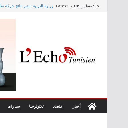
Skip
Latest:
وزارة التربية تنشر نتائج حركة نق
6 أغسطس 2026
to
الابتدائي لسنة 2026
Kaso يصنع الحدث في مهرجان نابل بسهرة استثنائية
content
رابطة الأبطال: النادي الإفريقي يُو
“نسناس وبهناس”.. عرض مسرحي جد
والقيم التربوية بمدينة الثقافة
اليوم: قرعة الدور التمهيدي لرابط
أخبار
اقتصاد
تكنولوجيا
سيارات