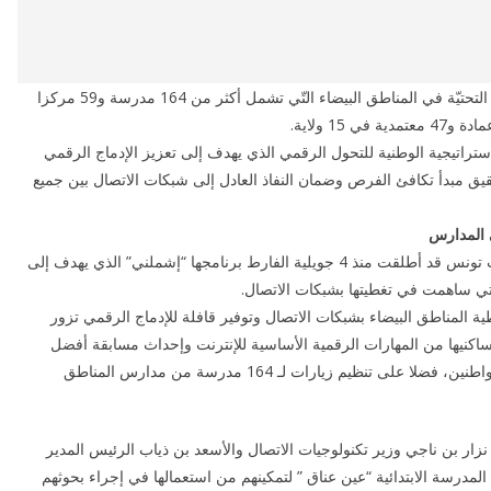
وهو ما يؤكد قوة وصلابة شبكة اتصالات تونس ومتانة بنيتها التحتيّة في المناطق البيضاء التّي تشمل أكثر من 164 مدرسة و59 مركزا
ستراتيجية الوطنية للتحول الرقمي الذي يهدف إلى تعزيز الإدماج الرقمي
يق مبدأ تكافئ الفرص وضمان النفاذ العادل إلى شبكات الاتصال بين جميع
ى المدارس
ولمزيد تفعيل برنامج تغطية المناطق البيضاء كانت اتصالات تونس قد أطلقت منذ 4 جويلية الفارط برنامجها “إشملني” الذي يهدف إلى
لتي ساهمت في تغطيتها بشبكات الاتصال.
ة المناطق البيضاء بشبكات الاتصال وتوفير قافلة للإدماج الرقمي تزور
ساكنيها من المهارات الرقمية الأساسية للإنترنت وإحداث مسابقة أفضل
برنامج تكامل رقمي من شأنه تحسين الإدماج الرقمي للمواطنين، فضلا على تنظيم زيارات لـ 164 مدرسة من مدارس المناطق
ن نزار بن ناجي وزير تكنولوجيات الاتصال والأسعد بن ذياب الرئيس المدير
 المدرسة الابتدائية “عين عناق ” لتمكينهم من استعمالها في إجراء بحوثهم