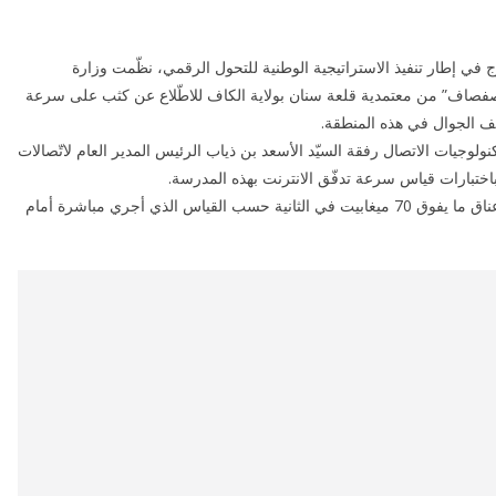
 في إطار تنفيذ الاستراتيجية الوطنية للتحول الرقمي، نظّمت وزارة
“الصفصاف” من معتمدية قلعة سنان بولاية الكاف للاطّلاع عن كثب على سرعة
تف الجوال في هذه المنطقة.
ولوجيات الاتصال رفقة السيّد الأسعد بن ذياب الرئيس المدير العام لاتّصالات
 باختبارات قياس سرعة تدفّق الانترنت بهذه المدرسة.
وقد بلغت سرعة تدفق الانترنت بالمدرسة الابتدائية بعين عناق ما يفوق 70 ميغابيت في الثانية حسب القياس الذي أجري مباشرة أمام