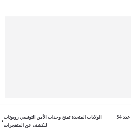
نقابة الصحفيين تطالب قيس سعيد بسحب المرسوم عدد 54
الولايات المتحدة تمنح وحدات الأمن التونسي روبوتات
للكشف عن المتفجرات