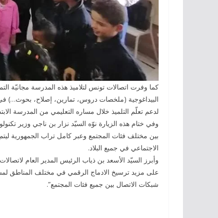
كما وفرت اتصالات تونس لتلاميذ هذه المدرسة مجانيّة التمت
البيداغوجية (ملخصات دروس، تمارين، إصلاح، بحوث…) في جمي
لدعم تعلّم التلميذ خلال مساره التعليمي من المدرسة الابتدا
وفي ختام هذه الزيارة نوّه السيّد نزار بن ناجي وزير تكن
بين مختلف فئات المجتمع وعبر كامل تراب الجمهورية ليتم ت
الاجتماعي في جميع البلاد.
وأبرز السيّد الأسعد بن ذياب الرئيس المدير العام لاتص
على مزيد ترسيخ الادماج الرقمي في مختلف المناطق لمسان
شبكات الاتصال بين جميع فئات المجتمع”.