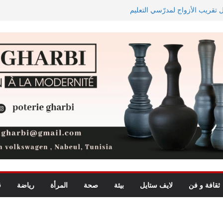
ل تقريب الأزواج لمدرّسي التعليم
اجه دجوليبا في الدور التمهيدي الأوّل
يد للأطفال يجمع بين الترفيه
ة الأبطال وكأس الكونفدرالية
ثقافة و فن
لايف ستايل
بيئة
صحة
المرأة
رياضة
ق