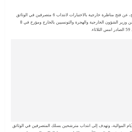
أعلنت وزارة الشؤون الخارجية والهجرة والتونسيين بالخارج، عن فتح مناظرة خارجية بالاختبارات لانتداب 6 متصرفين في الوثائق
والأرشيف للعمل بمصالح الوزارة، وذلك وفق قرار صادر عن وزير الشؤون الخارجية والهجرة والتونسيين بالخارج ومؤرخ في 8
 القرار، تفتح المناظرة يوم 23 جويلية 2026 والأيام الموالية، وتهدف إلى انتداب مترشحين بسلك المتصرفين في الوثائق