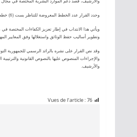
والأرشيف، قصد دعم الموارد البشرية المختصة في مجال ا
وحدد القرار عدد الخطط المعروضة للتناظر بست (6) خطط، فيما تم ضبط آخر أجل لقبول الترشحات يوم 23 جوان 2026.
ويأتي هذا الانتداب في إطار تعزيز الكفاءات المختصة في 
وتطوير أساليب حفظ الوثائق واستغلالها وفق المعايير المهن
والإجراءات المنصوص عليها بالنصوص القانونية والترتيبية
والأرشيف.
Vues de l'article :
76