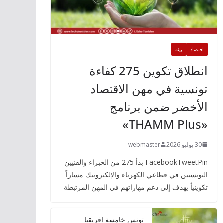
اقتصاد
بيئة
انطلاق تكوين 275 كفاءة
تونسية في مهن الاقتصاد
الأخضر ضمن برنامج
«THAMM Plus»
30 يوليو 2026
webmaster
FacebookTweetPin بدأ 275 من الخبراء والفنيين
التونسيين في قطاعي الكهرباء والإلكترونيك مساراً
تكوينياً يهدف إلى دعم مهاراتهم في المهن المرتبطة
تونس خامسة إفريقيا