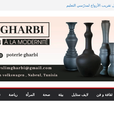
ل تقريب الأزواج لمدرّسي التعليم
اجه دجوليبا في الدور التمهيدي الأوّل
يد للأطفال يجمع بين الترفيه
ة الأبطال وكأس الكونفدرالية
ثقافة و فن
لايف ستايل
بيئة
صحة
المرأة
رياضة
ق