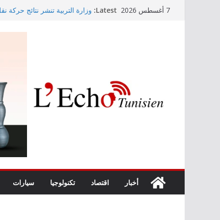
Skip
Latest:
وزارة التربية تنشر نتائج حركة نق
7 أغسطس 2026
to
الابتدائي لسنة 2026
Kaso يصنع الحدث في مهرجان نابل بسهرة استثنائية
content
رابطة الأبطال: النادي الإفريقي يُو
“نسناس وبهناس”.. عرض مسرحي جد
والقيم التربوية بمدينة الثقافة
اليوم: قرعة الدور التمهيدي لرابط
أخبار
اقتصاد
تكنولوجيا
سيارات